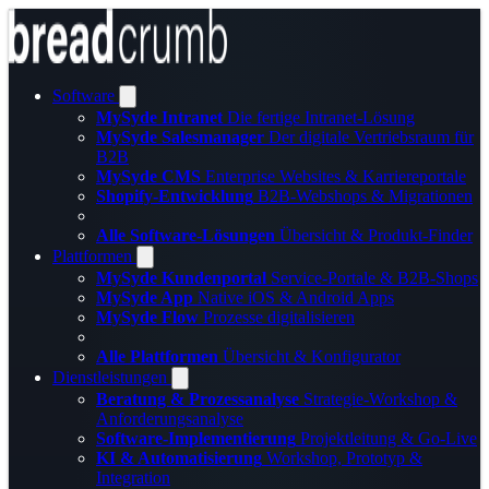
Software
MySyde Intranet
Die fertige Intranet-Lösung
MySyde Salesmanager
Der digitale Vertriebsraum für
B2B
MySyde CMS
Enterprise Websites & Karriereportale
Shopify-Entwicklung
B2B-Webshops & Migrationen
Alle Software-Lösungen
Übersicht & Produkt-Finder
Plattformen
MySyde Kundenportal
Service-Portale & B2B-Shops
MySyde App
Native iOS & Android Apps
MySyde Flow
Prozesse digitalisieren
Alle Plattformen
Übersicht & Konfigurator
Dienstleistungen
Beratung & Prozessanalyse
Strategie-Workshop &
Anforderungsanalyse
Software-Implementierung
Projektleitung & Go-Live
KI & Automatisierung
Workshop, Prototyp &
Integration