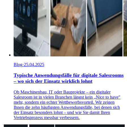
Blog
·
25.04.2025
Typische Anwendungsfälle für digitale Salesrooms
– wo sich der Einsatz wirklich lohnt
Ob Maschinenbau, IT oder Bauprojekte – ein digitaler
Salesroom ist in vielen Branchen längst kein „Nice to have"
mehr, sondern ein echter Wettbewerbsvorteil. Wir zeigen
Ihnen die zehn häufigsten Anwendungsfälle, bei denen sich
der Einsatz besonders lohnt – und wie Sie damit Ihren
Vertriebsprozess messbar verbessern.