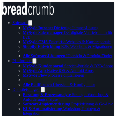
Software
MySyde Intranet
Die fertige Intranet-Lösung
MySyde Salesmanager
Der digitale Vertriebsraum für
B2B
MySyde CMS
Enterprise Websites & Karriereportale
Shopify-Entwicklung
B2B-Webshops & Migrationen
Alle Software-Lösungen
Übersicht & Produkt-Finder
Plattformen
MySyde Kundenportal
Service-Portale & B2B-Shops
MySyde App
Native iOS & Android Apps
MySyde Flow
Prozesse digitalisieren
Alle Plattformen
Übersicht & Konfigurator
Dienstleistungen
Beratung & Prozessanalyse
Strategie-Workshop &
Anforderungsanalyse
Software-Implementierung
Projektleitung & Go-Live
KI & Automatisierung
Workshop, Prototyp &
Integration