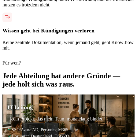
nutzen es trotzdem nicht.
Wissen geht bei Kündigungen verloren
Keine zentrale Dokumentation, wenn jemand geht, geht Know-how
mit.
Für wen?
Jede Abteilung hat andere Gründe —
jede holt sich was raus.
IT-Leitung
„Kein Projekt, das mein Team monatelang bindet."
SSO/Azure AD, Personio, M365 nativ
Hosting in Deutschland, DSGVO