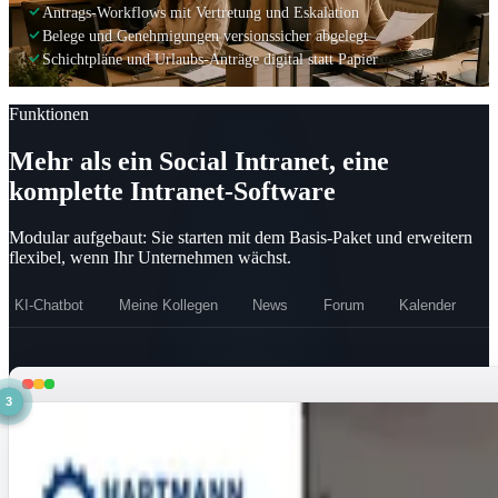
Antrags-Workflows mit Vertretung und Eskalation
Belege und Genehmigungen versionssicher abgelegt
Schichtpläne und Urlaubs-Anträge digital statt Papier
Funktionen
Mehr als ein Social Intranet, eine
komplette Intranet-Software
Modular aufgebaut: Sie starten mit dem Basis-Paket und erweitern
flexibel, wenn Ihr Unternehmen wächst.
KI-Chatbot
Meine Kollegen
News
Forum
Kalender
S
1
2
3