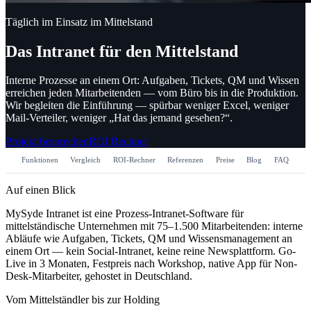
Täglich im Einsatz im Mittelstand
Das Intranet für den Mittelstand
Interne Prozesse an einem Ort: Aufgaben, Tickets, QM und Wissen
erreichen jeden Mitarbeitenden — vom Büro bis in die Produktion.
Wir begleiten die Einführung — spürbar weniger Excel, weniger
Mail-Verteiler, weniger „Hat das jemand gesehen?“.
Projekt besprechen
ROI Rechner
Funktionen
Vergleich
ROI-Rechner
Referenzen
Preise
Blog
FAQ
De
Auf einen Blick
MySyde Intranet ist eine Prozess-Intranet-Software für
mittelständische Unternehmen mit 75–1.500 Mitarbeitenden: interne
Abläufe wie Aufgaben, Tickets, QM und Wissensmanagement an
einem Ort — kein Social-Intranet, keine reine Newsplattform. Go-
Live in 3 Monaten, Festpreis nach Workshop, native App für Non-
Desk-Mitarbeiter, gehostet in Deutschland.
Vom Mittelständler bis zur Holding