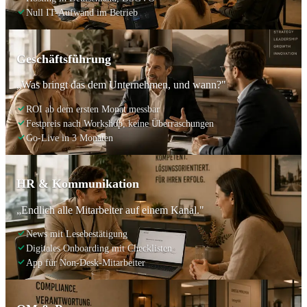
Null IT-Aufwand im Betrieb
Geschäftsführung
„Was bringt das dem Unternehmen, und wann?"
ROI ab dem ersten Monat messbar
Festpreis nach Workshop, keine Überraschungen
Go-Live in 3 Monaten
HR & Kommunikation
„Endlich alle Mitarbeiter auf einem Kanal."
News mit Lesebestätigung
Digitales Onboarding mit Checklisten
App für Non-Desk-Mitarbeiter