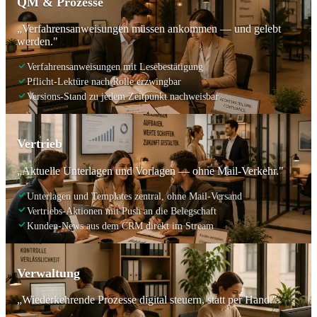
QM & Prozesse
„Verfahrensanweisungen müssen ankommen — und gelebt
werden."
Verfahrensanweisungen mit Lesebestätigung
Pflicht-Lektüre nach Rolle erzwingbar
Versions-Stand zu jedem Zeitpunkt nachweisbar
Vertrieb
„Aktuelle Unterlagen und Vorlagen — ohne Mail-Verkehr."
Unterlagen und Templates zentral, ohne Mail-Versand
Vertriebs-Aktionen mit Push an die Belegschaft
Kunden-News aus dem CRM direkt im Stream
Verwaltung
„Wiederkehrende Prozesse digital steuern, statt per Hand."