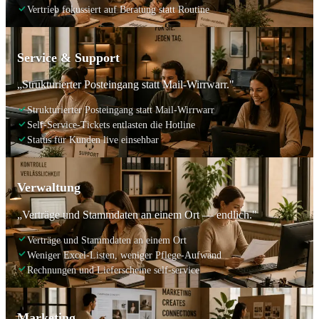
Vertrieb fokussiert auf Beratung statt Routine
Service & Support
„Strukturierter Posteingang statt Mail-Wirrwarr."
Strukturierter Posteingang statt Mail-Wirrwarr
Self-Service-Tickets entlasten die Hotline
Status für Kunden live einsehbar
Verwaltung
„Verträge und Stammdaten an einem Ort — endlich."
Verträge und Stammdaten an einem Ort
Weniger Excel-Listen, weniger Pflege-Aufwand
Rechnungen und Lieferscheine self-service
Marketing