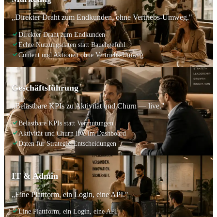
„Direkter Draht zum Endkunden, ohne Vertriebs-Umweg."
Direkter Draht zum Endkunden
Echte Nutzungsdaten statt Bauchgefühl
Content und Aktionen ohne Vertriebs-Umweg
Geschäftsführung
„Belastbare KPIs zu Aktivität und Churn — live."
Belastbare KPIs statt Vermutungen
Aktivität und Churn live im Dashboard
Daten für Strategie-Entscheidungen
IT & Admin
„Eine Plattform, ein Login, eine API."
Eine Plattform, ein Login, eine API