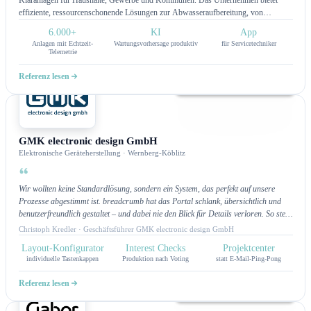
effiziente, ressourcenschonende Lösungen zur Abwasseraufbereitung, von
kompakten Kleinkläranlagen bis hin zu individuell angepassten Industrieanlagen.
6.000+
KI
App
Mit innovativer Technologie und einfacher Wartung setzt utp auf Nachhaltigkeit und
Anlagen mit Echtzeit-
Wartungsvorhersage produktiv
für Servicetechniker
zuverlässige Wasseraufbereitung.
Telemetrie
Referenz lesen
Kundenportal
GMK electronic design GmbH
Elektronische Geräteherstellung · Wernberg-Köblitz
Wir wollten keine Standardlösung, sondern ein System, das perfekt auf unsere
Prozesse abgestimmt ist. breadcrumb hat das Portal schlank, übersichtlich und
benutzerfreundlich gestaltet – und dabei nie den Blick für Details verloren. So stellt
man sich eine partnerschaftliche Zusammenarbeit vor.
Christoph Kredler · Geschäftsführer GMK electronic design GmbH
Layout-Konfigurator
Interest Checks
Projektcenter
individuelle Tastenkappen
Produktion nach Voting
statt E-Mail-Ping-Pong
Referenz lesen