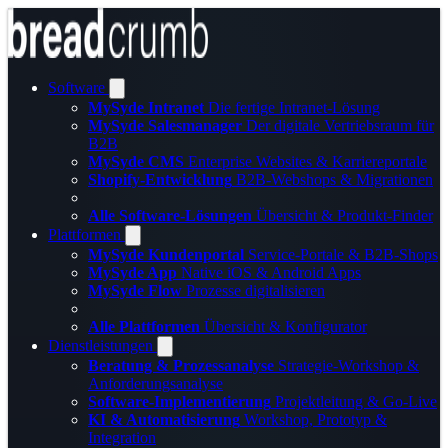
Software
MySyde Intranet
Die fertige Intranet-Lösung
MySyde Salesmanager
Der digitale Vertriebsraum für
B2B
MySyde CMS
Enterprise Websites & Karriereportale
Shopify-Entwicklung
B2B-Webshops & Migrationen
Alle Software-Lösungen
Übersicht & Produkt-Finder
Plattformen
MySyde Kundenportal
Service-Portale & B2B-Shops
MySyde App
Native iOS & Android Apps
MySyde Flow
Prozesse digitalisieren
Alle Plattformen
Übersicht & Konfigurator
Dienstleistungen
Beratung & Prozessanalyse
Strategie-Workshop &
Anforderungsanalyse
Software-Implementierung
Projektleitung & Go-Live
KI & Automatisierung
Workshop, Prototyp &
Integration