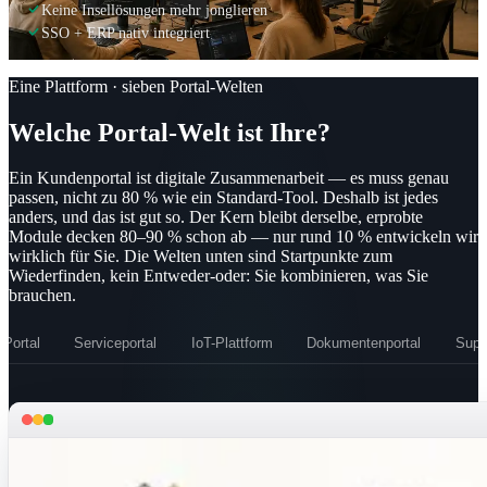
Keine Insellösungen mehr jonglieren
SSO + ERP nativ integriert
Eine Plattform · sieben Portal-Welten
Welche Portal-Welt ist Ihre?
Ein Kundenportal ist digitale Zusammenarbeit — es muss genau
passen, nicht zu 80 % wie ein Standard-Tool. Deshalb ist jedes
anders, und das ist gut so. Der Kern bleibt derselbe, erprobte
Module decken 80–90 % schon ab — nur rund 10 % entwickeln wir
wirklich für Sie. Die Welten unten sind Startpunkte zum
Wiederfinden, kein Entweder-oder: Sie kombinieren, was Sie
brauchen.
Portal
Serviceportal
IoT-Plattform
Dokumentenportal
Supp