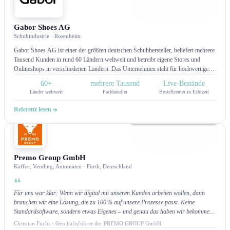
Kundenportal
Gabor Shoes AG
Schuhindustrie · Rosenheim
Gabor Shoes AG ist einer der größten deutschen Schuhhersteller, beliefert mehrere
Tausend Kunden in rund 60 Ländern weltweit und betreibt eigene Stores und
Onlineshops in verschiedenen Ländern. Das Unternehmen steht für hochwertige
Schuhmode und vereint Tradition mit modernen Designs. Mit einer breiten
60+
mehrere Tausend
Live-Bestände
Produktpalette bietet Gabor stilvolle, komfortable Schuhe für verschiedenste
Länder weltweit
Fachhändler
Bestellcenter in Echtzeit
Anlässe und ist eine feste Größe im deutschen und internationalen Schuhmarkt.
Referenz lesen
Kundenportal
Premo Group GmbH
Kaffee, Vending, Automaten · Fürth, Deutschland
Für uns war klar: Wenn wir digital mit unseren Kunden arbeiten wollen, dann
brauchen wir eine Lösung, die zu 100 % auf unsere Prozesse passt. Keine
Standardsoftware, sondern etwas Eigenes – und genau das haben wir bekommen.
Die Zusammenarbeit war partnerschaftlich, lösungsorientiert und sehr
Christian Fuchs · Geschäftsführer der PREMO GROUP GmbH