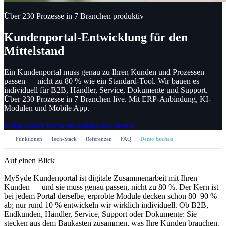
Über 230 Prozesse in 7 Branchen produktiv
Kundenportal-Entwicklung für den
Mittelstand
Ein Kundenportal muss genau zu Ihren Kunden und Prozessen
passen — nicht zu 80 % wie ein Standard-Tool.
Wir bauen es
individuell für B2B, Händler, Service, Dokumente und Support.
Über 230 Prozesse in 7 Branchen live. Mit ERP-Anbindung, KI-
Modulen und Mobile App.
Erstgespräch buchen
Konfigurator starten
Funktionen
Tech-Stack
Referenzen
FAQ
Demo buchen
Auf einen Blick
MySyde Kundenportal ist digitale Zusammenarbeit mit Ihren
Kunden — und sie muss genau passen, nicht zu 80 %. Der Kern ist
bei jedem Portal derselbe, erprobte Module decken schon 80–90 %
ab; nur rund 10 % entwickeln wir wirklich individuell. Ob B2B,
Endkunden, Händler, Service, Support oder Dokumente: Sie
stecken aus dem Baukasten zusammen, was Ihre Kunden brauchen.