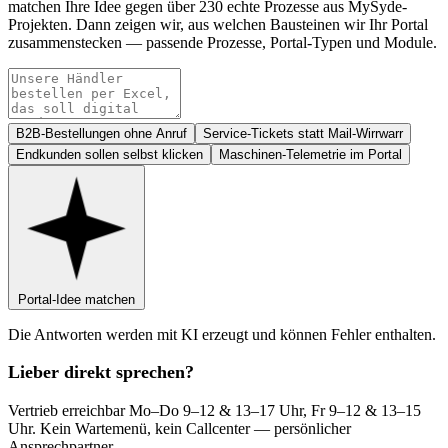
matchen Ihre Idee gegen über 230 echte Prozesse aus MySyde-
Projekten. Dann zeigen wir, aus welchen Bausteinen wir Ihr Portal
zusammenstecken — passende Prozesse, Portal-Typen und Module.
Ihr
Lassen
Anliegen
Sie
dieses
Feld
B2B-Bestellungen ohne Anruf
Service-Tickets statt Mail-Wirrwarr
leer
Endkunden sollen selbst klicken
Maschinen-Telemetrie im Portal
Portal-Idee matchen
Die Antworten werden mit KI erzeugt und können Fehler enthalten.
Lieber direkt sprechen?
Vertrieb erreichbar Mo–Do 9–12 & 13–17 Uhr, Fr 9–12 & 13–15
Uhr. Kein Wartemenü, kein Callcenter — persönlicher
Ansprechpartner.