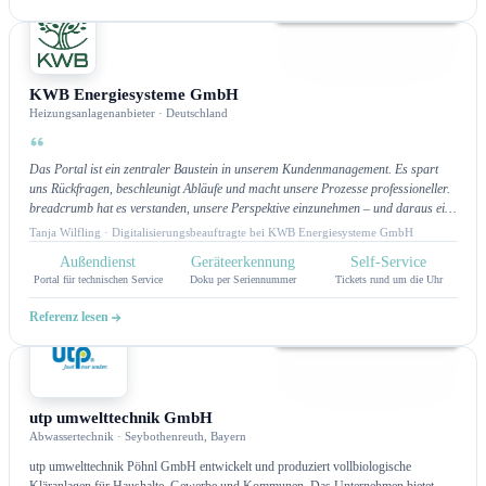
Kundenportal
KWB Energiesysteme GmbH
Heizungsanlagenanbieter · Deutschland
Das Portal ist ein zentraler Baustein in unserem Kundenmanagement. Es spart
uns Rückfragen, beschleunigt Abläufe und macht unsere Prozesse professioneller.
breadcrumb hat es verstanden, unsere Perspektive einzunehmen – und daraus eine
Lösung zu bauen, die nicht nur gut aussieht, sondern täglich funktioniert.
Tanja Wilfling · Digitalisierungsbeauftragte bei KWB Energiesysteme GmbH
Außendienst
Geräteerkennung
Self-Service
Portal für technischen Service
Doku per Seriennummer
Tickets rund um die Uhr
Referenz lesen
Kundenportal
utp umwelttechnik GmbH
Abwassertechnik · Seybothenreuth, Bayern
utp umwelttechnik Pöhnl GmbH entwickelt und produziert vollbiologische
Kläranlagen für Haushalte, Gewerbe und Kommunen. Das Unternehmen bietet