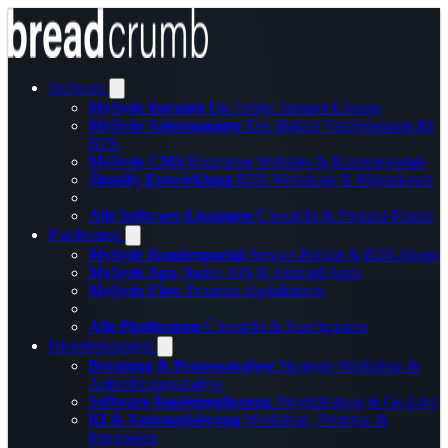
Software
MySyde Intranet
Die fertige Intranet-Lösung
MySyde Salesmanager
Der digitale Vertriebsraum für
B2B
MySyde CMS
Enterprise Websites & Karriereportale
Shopify-Entwicklung
B2B-Webshops & Migrationen
Alle Software-Lösungen
Übersicht & Produkt-Finder
Plattformen
MySyde Kundenportal
Service-Portale & B2B-Shops
MySyde App
Native iOS & Android Apps
MySyde Flow
Prozesse digitalisieren
Alle Plattformen
Übersicht & Konfigurator
Dienstleistungen
Beratung & Prozessanalyse
Strategie-Workshop &
Anforderungsanalyse
Software-Implementierung
Projektleitung & Go-Live
KI & Automatisierung
Workshop, Prototyp &
Integration