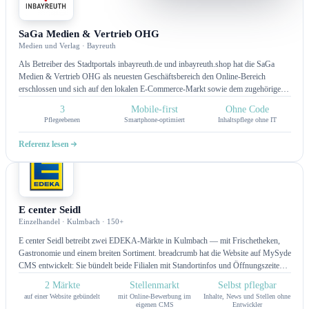
CMS
SaGa Medien & Vertrieb OHG
Medien und Verlag · Bayreuth
Als Betreiber des Stadtportals inbayreuth.de und inbayreuth.shop hat die SaGa
Medien & Vertrieb OHG als neuesten Geschäftsbereich den Online-Bereich
erschlossen und sich auf den lokalen E-Commerce-Markt sowie dem zugehörigen
Online- und Social Media-Marketing spezialisiert.
3
Mobile-first
Ohne Code
Pflegeebenen
Smartphone-optimiert
Inhaltspflege ohne IT
Referenz lesen
CMS
E center Seidl
Einzelhandel · Kulmbach · 150+
E center Seidl betreibt zwei EDEKA-Märkte in Kulmbach — mit Frischetheken,
Gastronomie und einem breiten Sortiment. breadcrumb hat die Website auf MySyde
CMS entwickelt: Sie bündelt beide Filialen mit Standortinfos und Öffnungszeiten,
präsentiert die Leistungen und Highlights der Märkte und bringt einen eigenen
2 Märkte
Stellenmarkt
Selbst pflegbar
Stellenmarkt mit Online-Bewerbung mit. Inhalte, News und Stellen pflegt das Team
auf einer Website gebündelt
mit Online-Bewerbung im
Inhalte, News und Stellen ohne
selbst.
eigenen CMS
Entwickler