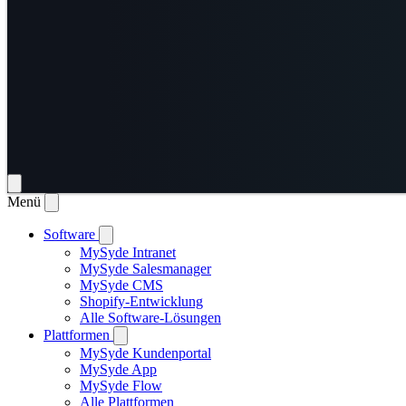
Menü
Software
MySyde Intranet
MySyde Salesmanager
MySyde CMS
Shopify-Entwicklung
Alle Software-Lösungen
Plattformen
MySyde Kundenportal
MySyde App
MySyde Flow
Alle Plattformen