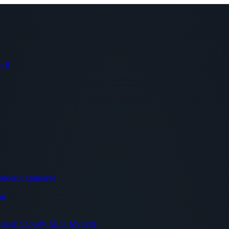
 B2B
orderungsanalyse
on
ckler, Shopify, SEO, MySyde