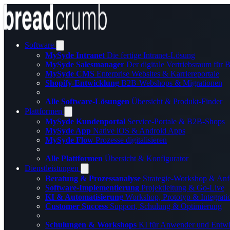
Software
MySyde Intranet
Die fertige Intranet-Lösung
MySyde Salesmanager
Der digitale Vertriebsraum für
MySyde CMS
Enterprise Websites & Karriereportale
Shopify-Entwicklung
B2B-Webshops & Migrationen
Alle Software-Lösungen
Übersicht & Produkt-Finder
Plattformen
MySyde Kundenportal
Service-Portale & B2B-Shops
MySyde App
Native iOS & Android Apps
MySyde Flow
Prozesse digitalisieren
Alle Plattformen
Übersicht & Konfigurator
Dienstleistungen
Beratung & Prozessanalyse
Strategie-Workshop & Anf
Software-Implementierung
Projektleitung & Go-Live
KI & Automatisierung
Workshop, Prototyp & Integrati
Customer Success
Support, Schulung & Optimierung
Schulungen & Workshops
KI für Anwender und Entwi