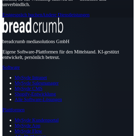
unverbindlich.
Erstgespräch buchen
Andere Dienstleistungen
breadcrumb mediasolutions GmbH
Eigene Software-Plattformen für den Mittelstand. KI-gestützt
entwickelt, persönlich betreut.
Software
MySyde Intranet
MySyde Salesmanager
MySyde CMS
Shopify-Entwicklung
Alle Software-Lösungen
Plattformen
MySyde Kundenportal
MySyde App
MySyde Flow