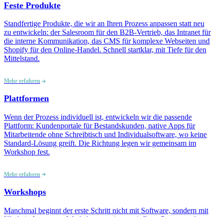
Feste Produkte
Standfertige Produkte, die wir an Ihren Prozess anpassen statt neu
zu entwickeln: der Salesroom für den B2B-Vertrieb, das Intranet für
die interne Kommunikation, das CMS für komplexe Webseiten und
Shopify für den Online-Handel. Schnell startklar, mit Tiefe für den
Mittelstand.
Mehr erfahren
Plattformen
Wenn der Prozess individuell ist, entwickeln wir die passende
Plattform: Kundenportale für Bestandskunden, native Apps für
Mitarbeitende ohne Schreibtisch und Individualsoftware, wo keine
Standard-Lösung greift. Die Richtung legen wir gemeinsam im
Workshop fest.
Mehr erfahren
Workshops
Manchmal beginnt der erste Schritt nicht mit Software, sondern mit