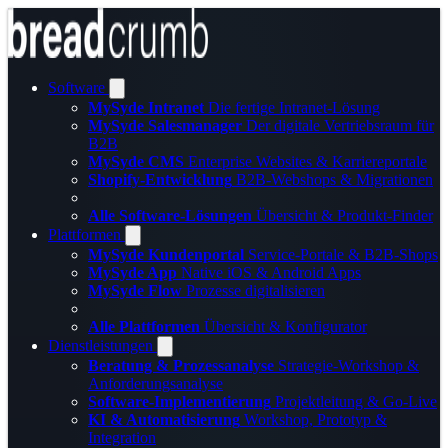
Software
MySyde Intranet
Die fertige Intranet-Lösung
MySyde Salesmanager
Der digitale Vertriebsraum für
B2B
MySyde CMS
Enterprise Websites & Karriereportale
Shopify-Entwicklung
B2B-Webshops & Migrationen
Alle Software-Lösungen
Übersicht & Produkt-Finder
Plattformen
MySyde Kundenportal
Service-Portale & B2B-Shops
MySyde App
Native iOS & Android Apps
MySyde Flow
Prozesse digitalisieren
Alle Plattformen
Übersicht & Konfigurator
Dienstleistungen
Beratung & Prozessanalyse
Strategie-Workshop &
Anforderungsanalyse
Software-Implementierung
Projektleitung & Go-Live
KI & Automatisierung
Workshop, Prototyp &
Integration