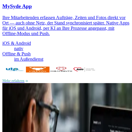
MySyde App
Ihre Mitarbeitenden erfassen Aufträge, Zeiten und Fotos direkt vor
Ort — auch ohne Netz, der Stand synchronisiert später. Native Apps
für iOS und Android, per KI an Ihre Prozesse angepasst, mit
Offline-Modus und Push.
iOS & Android
nativ
Offline & Push
im Außendienst
Mehr erfahren