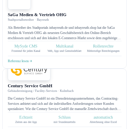
App
SaGa Medien & Vertrieb OHG
Stadtportalbetreiber · Bayreuth
Als Betreiber des Stadtportals inbayreuth.de und inbayreuth.shop hat die SaGa
Medien & Vertrieb OHG als neuesten Geschäftsbereich den Online-Bereich
erschlossen und sich auf den lokalen E-Commerce-Markt sowie dem zugehörigen
Online- und Social Media-Marketing spezialisiert. Nach der erfolgreichen
MySyde CMS
Multikanal
Rollenrechte
Einführung der Bürgerportal-Webseite haben wir die Plattform nun als mobile App
Frontend für jeden Kanal
Web, App und Gemeindeblatt
Mehrstufige Berechtigungen
für iOS und Android weiterentwickelt. Städte und Gemeinden können damit ihre
Bürgerkommunikation noch direkter und einfacher gestalten.
Referenz lesen
Flow
Century Service GmbH
Gebäudereinigung / Facility-Services · Kulmbach
Die Century Service GmbH ist ein Dienstleistungsunternehmen, das Contracting-
Services anbietet und sich auf die individuellen Anforderungen seiner Kunden
spezialisiert. Wie die Century Service GmbH die manuelle Zettelwirtschaft durch
eine intelligente App ersetzt hat, die Reinigungszeiten in Echtzeit trackt, Vertrags-
Echtzeit
Schluss
automatisch
Kontingente überwacht und die Minijob-Abrechnung voll automatisiert.
Zeiten aus der App
mit Stundenzetteln
Abrechnung ohne Excel