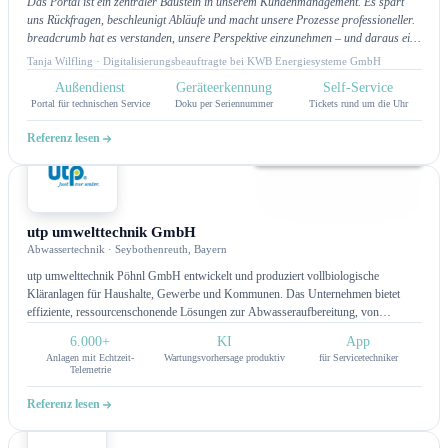
Das Portal ist ein zentraler Baustein in unserem Kundenmanagement. Es spart
uns Rückfragen, beschleunigt Abläufe und macht unsere Prozesse professioneller.
breadcrumb hat es verstanden, unsere Perspektive einzunehmen – und daraus eine
Lösung zu bauen, die nicht nur gut aussieht, sondern täglich funktioniert.
Tanja Wilfling · Digitalisierungsbeauftragte bei KWB Energiesysteme GmbH
Außendienst
Geräteerkennung
Self-Service
Portal für technischen Service
Doku per Seriennummer
Tickets rund um die Uhr
Referenz lesen
Kundenportal
utp umwelttechnik GmbH
Abwassertechnik · Seybothenreuth, Bayern
utp umwelttechnik Pöhnl GmbH entwickelt und produziert vollbiologische
Kläranlagen für Haushalte, Gewerbe und Kommunen. Das Unternehmen bietet
effiziente, ressourcenschonende Lösungen zur Abwasseraufbereitung, von
kompakten Kleinkläranlagen bis hin zu individuell angepassten Industrieanlagen.
6.000+
KI
App
Mit innovativer Technologie und einfacher Wartung setzt utp auf Nachhaltigkeit und
Anlagen mit Echtzeit-
Wartungsvorhersage produktiv
für Servicetechniker
zuverlässige Wasseraufbereitung.
Telemetrie
Referenz lesen