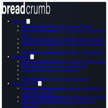
Software
MySyde Intranet
Die fertige Intranet-Lösung
MySyde Salesmanager
Der digitale Vertriebsraum für
B2B
MySyde CMS
Enterprise Websites & Karriereportale
Shopify-Entwicklung
B2B-Webshops & Migrationen
Alle Software-Lösungen
Übersicht & Produkt-Finder
Plattformen
MySyde Kundenportal
Service-Portale & B2B-Shops
MySyde App
Native iOS & Android Apps
MySyde Flow
Prozesse digitalisieren
Alle Plattformen
Übersicht & Konfigurator
Dienstleistungen
Beratung & Prozessanalyse
Strategie-Workshop &
Anforderungsanalyse
Software-Implementierung
Projektleitung & Go-Live
KI & Automatisierung
Workshop, Prototyp &
Integration