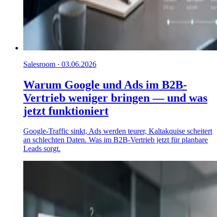
Salesroom · 03.06.2026
Warum Google und Ads im B2B-
Vertrieb weniger bringen — und was
jetzt funktioniert
Google-Traffic sinkt, Ads werden teurer, Kaltakquise scheitert
an schlechten Daten. Was im B2B-Vertrieb jetzt für planbare
Leads sorgt.