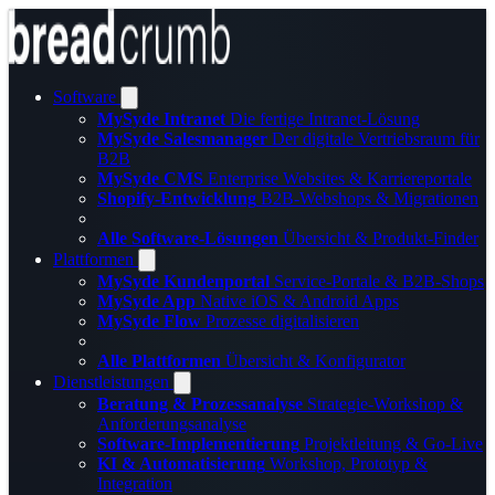
Software
MySyde Intranet
Die fertige Intranet-Lösung
MySyde Salesmanager
Der digitale Vertriebsraum für
B2B
MySyde CMS
Enterprise Websites & Karriereportale
Shopify-Entwicklung
B2B-Webshops & Migrationen
Alle Software-Lösungen
Übersicht & Produkt-Finder
Plattformen
MySyde Kundenportal
Service-Portale & B2B-Shops
MySyde App
Native iOS & Android Apps
MySyde Flow
Prozesse digitalisieren
Alle Plattformen
Übersicht & Konfigurator
Dienstleistungen
Beratung & Prozessanalyse
Strategie-Workshop &
Anforderungsanalyse
Software-Implementierung
Projektleitung & Go-Live
KI & Automatisierung
Workshop, Prototyp &
Integration