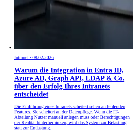
Intranet · 08.02.2026
Warum die Integration in Entra ID,
Azure AD, Graph API, LDAP & Co.
über den Erfolg Ihres Intranets
entscheidet
Die Einführung eines Intranets scheitert selten an fehlenden
Features. Sie scheitert an der Datenpflege. Wenn die IT-
Abteilung Nutzer manuell anlegen muss oder Berechtigungen
der Realität hinterherhinken, wird das System zur Belastung
statt zur Entlastung.