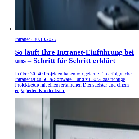
Intranet · 30.10.2025
So läuft Ihre Intranet-Einführung bei
uns – Schritt für Schritt erklärt
In über 30–40 Projekten haben wir gelernt: Ein erfolgreiches
Intranet ist zu 50 % Software – und zu 50 % das richtige
Projektsetup mit einem erfahrenen Dienstleister und einem
engagierten Kundenteam.