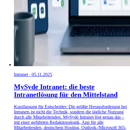
Intranet · 05.11.2025
MySyde Intranet: die beste
Intranetlösung für den Mittelstand
Kurzfassung für Entscheider: Die größte Herausforderung bei
Intranets ist nicht die Technik, sondern die tägliche Nutzung
durch alle Mitarbeitenden. MySyde Intranet löst genau das –
mit einer geführten Redaktionslogik, App für alle
Mitarbeitenden, deutschem Hosting, Outlook-/Microsoft 365-