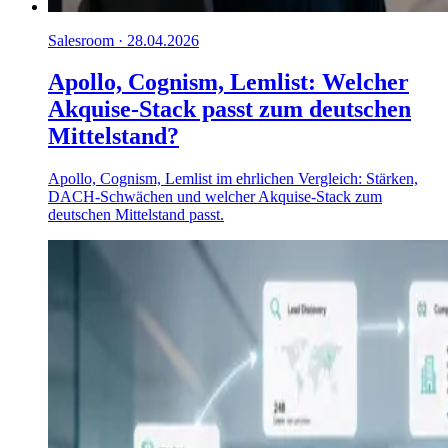
Salesroom · 28.04.2026
Apollo, Cognism, Lemlist: Welcher
Akquise-Stack passt zum deutschen
Mittelstand?
Apollo, Cognism, Lemlist im ehrlichen Vergleich: Stärken,
DACH-Schwächen und welcher Akquise-Stack zum
deutschen Mittelstand passt.