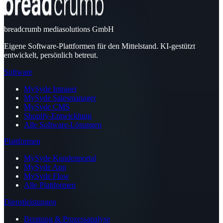
breadcrumb mediasolutions GmbH
Eigene Software-Plattformen für den Mittelstand. KI-gestützt
entwickelt, persönlich betreut.
Software
MySyde Intranet
MySyde Salesmanager
MySyde CMS
Shopify-Entwicklung
Alle Software-Lösungen
Plattformen
MySyde Kundenportal
MySyde App
MySyde Flow
Alle Plattformen
Dienstleistungen
Beratung & Prozessanalyse