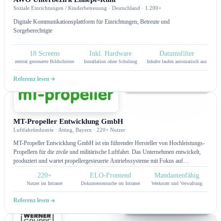
Soziale Einrichtungen / Kinderbetreuung · Deutschland · 1.200+
Digitale Kommunikationsplattform für Einrichtungen, Betreute und
Sorgeberechtigte
18 Screens
Inkl. Hardware
Datumsfilter
zentral gesteuerte Bildschirme
Installation ohne Schulung
Inhalte laufen automatisch aus
Referenz lesen
Intranet
MT-Propeller Entwicklung GmbH
Luftfahrtindustrie · Atting, Bayern · 220+ Nutzer
MT-Propeller Entwicklung GmbH ist ein führender Hersteller von Hochleistungs-
Propellern für die zivile und militärische Luftfahrt. Das Unternehmen entwickelt,
produziert und wartet propellergesteuerte Antriebssysteme mit Fokus auf
mehrblättrige Verbundpropeller, die für bessere Leistung, geringere
220+
ELO-Frontend
Mandantenfähig
Geräuschentwicklung und höhere Effizienz sorgen. MT-Propeller beliefert
Nutzer im Intranet
Dokumentensuche im Intranet
Werkstatt und Verwaltung
Flugzeughersteller, Airlines, Charterunternehmen und private Piloten und bietet
neben Neuproduktionen auch Retrofit-Lösungen, Wartung und Reparatur an. Mit
Referenz lesen
Sitz in Deutschland agiert das Unternehmen international und setzt auf modernste
Fertigungstechnologien sowie höchste Sicherheits- und Qualitätsstandards.