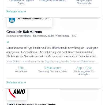
Mitarbeitende mit eigenem
Tochtergesellschaften vernetzt
Dach plus eigene
jedes Problem gelöst werden.
Zugang
Firmenbereiche
Referenz lesen
Intranet
Gemeinde Baiersbronn
Kommunalverwaltung · Baiersbronn, Baden-Württemberg · 350+
Unser Intranet mit App bindet rund 350 Mitarbeitende zuverlässig ein – auch jene
ohne festen PC-Arbeitsplatz. Die Einführung war dank klarer Kommunikation,
Workshops vor Ort und einer sehr bodenständigen Zusammenarbeit unkompliziert
und schnell. Wir sind sehr zufrieden einen solchen Partner für unser Vorhaben
Jonas Dölker · Koordinator für die Digitalisierung bei der Gemeinde Baiersbronn
gefunden zu haben.
350+
3 Mandanten
App + Chat
aktive Nutzer
Verwaltung, Tourismus, Werke
Einbindung ohne PC-
Arbeitsplatz
Referenz lesen
Infopoint
AWO Unterbezirk Ennepe-Ruhr