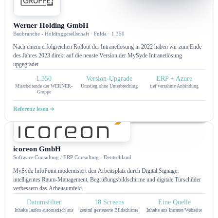
Intranet
Werner Holding GmbH
Baubranche - Holdinggesellschaft · Fulda · 1.350
Nach einem erfolgreichen Rollout der Intranetlösung in 2022 haben wir zum Ende
des Jahres 2023 direkt auf die neuste Version der MySyde Intranetlösung
upgegradet
1.350
Version-Upgrade
ERP + Azure
Mitarbeitende der WERNER-
Umstieg ohne Unterbrechung
tief verzahnte Anbindung
Gruppe
Referenz lesen
Infopoint
icoreon GmbH
Software Consulting / ERP Consulting · Deutschland
MySyde InfoPoint modernisiert den Arbeitsplatz durch Digital Signage:
intelligentes Raum-Management, Begrüßungsbildschirme und digitale Türschilder
verbessern das Arbeitsumfeld.
Datumsfilter
18 Screens
Eine Quelle
Inhalte laufen automatisch aus
zentral gesteuerte Bildschirme
Inhalte aus Intranet/Webseite