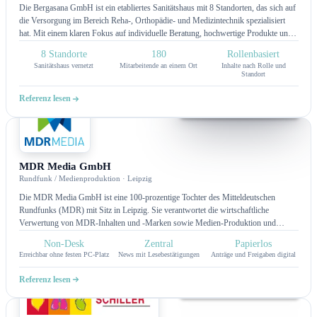
Die Bergasana GmbH ist ein etabliertes Sanitätshaus mit 8 Standorten, das sich auf
die Versorgung im Bereich Reha-, Orthopädie- und Medizintechnik spezialisiert
hat. Mit einem klaren Fokus auf individuelle Beratung, hochwertige Produkte und
persönliche Betreuung bietet Bergasana seiner Kundschaft passgenaue Lösungen
8 Standorte
180
Rollenbasiert
für mehr Lebensqualität und Mobilität im Alltag. Das Unternehmen verbindet
Sanitätshaus vernetzt
Mitarbeitende an einem Ort
Inhalte nach Rolle und
medizinische Kompetenz mit modernen Technologien und setzt dabei zunehmend
Standort
auf digitale Prozesse zur Optimierung interner Abläufe und der
Kundenkommunikation.
Referenz lesen
Intranet
MDR Media GmbH
Rundfunk / Medienproduktion · Leipzig
Die MDR Media GmbH ist eine 100-prozentige Tochter des Mitteldeutschen
Rundfunks (MDR) mit Sitz in Leipzig. Sie verantwortet die wirtschaftliche
Verwertung von MDR-Inhalten und -Marken sowie Medien-Produktion und
Vermarktung im Sendegebiet.
Non-Desk
Zentral
Papierlos
Erreichbar ohne festen PC-Platz
News mit Lesebestätigungen
Anträge und Freigaben digital
Referenz lesen
Intranet