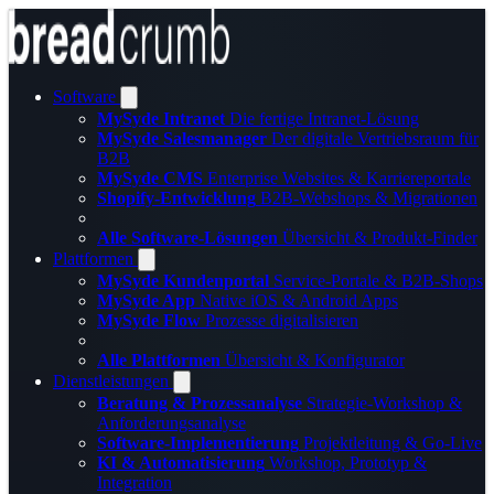
Software
MySyde Intranet
Die fertige Intranet-Lösung
MySyde Salesmanager
Der digitale Vertriebsraum für
B2B
MySyde CMS
Enterprise Websites & Karriereportale
Shopify-Entwicklung
B2B-Webshops & Migrationen
Alle Software-Lösungen
Übersicht & Produkt-Finder
Plattformen
MySyde Kundenportal
Service-Portale & B2B-Shops
MySyde App
Native iOS & Android Apps
MySyde Flow
Prozesse digitalisieren
Alle Plattformen
Übersicht & Konfigurator
Dienstleistungen
Beratung & Prozessanalyse
Strategie-Workshop &
Anforderungsanalyse
Software-Implementierung
Projektleitung & Go-Live
KI & Automatisierung
Workshop, Prototyp &
Integration