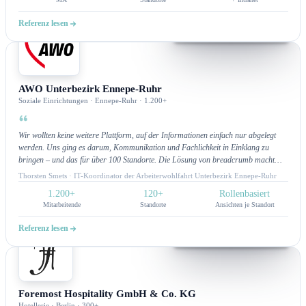
Referenz lesen
Intranet
AWO Unterbezirk Ennepe-Ruhr
Soziale Einrichtungen · Ennepe-Ruhr · 1.200+
Wir wollten keine weitere Plattform, auf der Informationen einfach nur abgelegt
werden. Uns ging es darum, Kommunikation und Fachlichkeit in Einklang zu
bringen – und das für über 100 Standorte. Die Lösung von breadcrumb macht
genau das möglich: Mitarbeitende finden, was sie brauchen, und Fachbereiche
Thorsten Smets · IT-Koordinator der Arbeiterwohlfahrt Unterbezirk Ennepe-Ruhr
können zielgerichtet kommunizieren. Für uns ist das Intranet nicht nur Technik,
1.200+
120+
Rollenbasiert
sondern ein echtes Arbeitsinstrument.Alle noch so individuellen Wünsche, konnten
Mitarbeitende
Standorte
Ansichten je Standort
bisher umgesetzt werden. Hier passt sich das Intranet unseren Prozessen an und
nicht umgekehrt.
Referenz lesen
Intranet
Foremost Hospitality GmbH & Co. KG
Hotellerie · Berlin · 300+