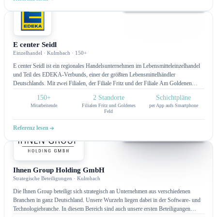
Schaltanlagenfertigung, Installation und Montage sowie Inbetriebnahme, Wartung
und Service. Besonders hervorzuheben ist die eigene Fertigung von Schaltanlagen,
die es ermöglicht, maßgeschneiderte Lösungen aus einer Hand anzubieten
Intranet
E center Seidl
Einzelhandel · Kulmbach · 150+
E center Seidl ist ein regionales Handelsunternehmen im Lebensmitteleinzelhandel
und Teil des EDEKA-Verbunds, einer der größten Lebensmittelhändler
Deutschlands. Mit zwei Filialen, der Filiale Fritz und der Filiale Am Goldenen
Feld, bietet E center Seidl ein umfangreiches Sortiment, höchste Produktqualität
150+
2 Standorte
Schichtpläne
und legt besonderen Wert auf Frische, Regionalität und persönlichen
Mitarbeitende
Filialen Fritz und Goldenes
per App aufs Smartphone
Kundenservice. Das Unternehmen investiert gezielt in digitale Lösungen, um
Feld
interne Prozesse effizienter zu gestalten und die Kommunikation mit der
Kundschaft und den Mitarbeitenden zu modernisieren.
Referenz lesen
Intranet
Ihnen Group Holding GmbH
Strategische Beteiligungen · Kulmbach
Die Ihnen Group beteiligt sich strategisch an Unternehmen aus verschiedenen
Branchen in ganz Deutschland. Unsere Wurzeln liegen dabei in der Software- und
Technologiebranche. In diesem Bereich sind auch unsere ersten Beteiligungen