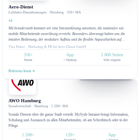
Aero-Dienst
Luftfahrt-Dienstleistungen · Nürnberg · 350+ MA
Mit breadcrumb konnten wir eine Intranetlösung umsetzen, die stationäre wie
mobile Mitarbeitende zuverlässig erreicht. Besonders überzeugt haben uns die
intuitive Bedienung, der modulare Aufbau und die flexible Anpassbarkeit auf
unsere Wünsche. Ein Highlight ist die App-Funktion mit Push-Benachrichtigungen,
Tina Huber · Marketing & PR bei Aero-Dienst GmbH
über die wir unsere Teams direkt informieren können. Am meisten begeistert uns
350+
App
1.800 Seiten
jedoch der hervorragende Customer Service: schnelle Bearbeitung,
Nutzer
+ Desktop
Wiki migriert
lösungsorientierte Unterstützung und ein Team, das jederzeit erreichbar ist. Wir
fühlen uns wirklich gut betreut und schätzen die kontinuierliche Unterstützung.
Referenz lesen
Intranet
AWO Hamburg
Sozialwirtschaft · Hamburg · 1.200+ MA
Soziale Dienste über die ganze Stadt verteilt: MySyde Intranet bringt Information,
Schulung und Austausch zu allen Mitarbeitenden, ob am Schreibtisch oder in der
Pflege.
1.200+
120+
App
MA
Standorte
+ Intranet