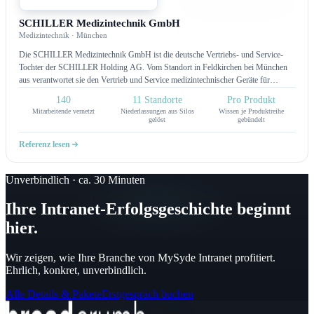
SCHILLER Medizintechnik GmbH
Medizintechnik · München
Die SCHILLER Medizintechnik GmbH ist die deutsche Vertriebs- und Service-
Tochter der SCHILLER Holding AG. Vom Standort in Feldkirchen bei München
aus verantwortet sie den Vertrieb und Service medizintechnischer Geräte für
Kardiopulmologie, Defibrillation und Notfallmedizin in Deutschland.
140
11 Standorte
Pro Produkt
Mitarbeitende vernetzt
Niederlassungen aus Silos
Wissen je Produktreihe
gelöst
gebündelt
Referenz lesen
Unverbindlich · ca. 30 Minuten
Ihre Intranet-Erfolgsgeschichte beginnt
hier.
Wir zeigen, wie Ihre Branche von MySyde Intranet profitiert.
Ehrlich, konkret, unverbindlich.
Alle Details & Pakete
Erstgespräch buchen