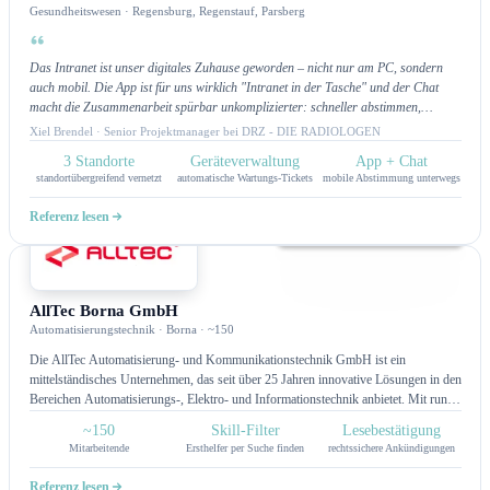
Gesundheitswesen · Regensburg, Regenstauf, Parsberg
Das Intranet ist unser digitales Zuhause geworden – nicht nur am PC, sondern
auch mobil. Die App ist für uns wirklich "Intranet in der Tasche" und der Chat
macht die Zusammenarbeit spürbar unkomplizierter: schneller abstimmen,
schneller umsetzen.
Xiel Brendel · Senior Projektmanager bei DRZ - DIE RADIOLOGEN
3 Standorte
Geräteverwaltung
App + Chat
standortübergreifend vernetzt
automatische Wartungs-Tickets
mobile Abstimmung unterwegs
Referenz lesen
Intranet
AllTec Borna GmbH
Automatisierungstechnik · Borna · ~150
Die AllTec Automatisierung- und Kommunikationstechnik GmbH ist ein
mittelständisches Unternehmen, das seit über 25 Jahren innovative Lösungen in den
Bereichen Automatisierungs-, Elektro- und Informationstechnik anbietet. Mit rund
150 Mitarbeitenden realisiert AllTec komplexe Projekte für Kunden aus den
~150
Skill-Filter
Lesebestätigung
Bereichen Wasserversorgung, Abwasserentsorgung, Energieversorgung,
Mitarbeitende
Ersthelfer per Suche finden
rechtssichere Ankündigungen
Umweltschutz und Infrastruktur. Das Leistungsspektrum umfasst Engineering,
Planung und Projektierung, Automation und IT, Energiemanagement,
Referenz lesen