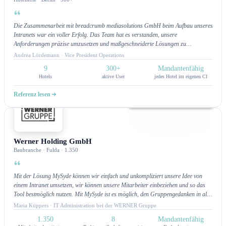
Die Zusammenarbeit mit breadcrumb mediasolutions GmbH beim Aufbau unseres
Intranets war ein voller Erfolg. Das Team hat es verstanden, unsere
Anforderungen präzise umzusetzen und maßgeschneiderte Lösungen zu
entwickeln, die den internen Austausch und die Effizienz in unseren Hotels
Andrea Lördemann · Vice President Operations
verbessert haben. Wir schätzen die offene Kommunikation, die schnelle
9
300+
Mandantenfähig
Reaktionszeit und die hohe Qualität der Arbeit, die sie während des gesamten
Hotels
aktive User
jedes Hotel im eigenen CI
Projekts gezeigt haben. Eine partnerschaftliche und produktive Zusammenarbeit,
die wir jederzeit weiterempfehlen würden.
Referenz lesen
Intranet
Werner Holding GmbH
Baubranche · Fulda · 1.350
Mit der Lösung MySyde können wir einfach und unkompliziert unsere Idee von
einem Intranet umsetzen, wir können unsere Mitarbeiter einbeziehen und so das
Tool bestmöglich nutzen. Mit MySyde ist es möglich, den Gruppengedanken in alle
unsere Tochterfirmen zutragen und zu leben. Das System ist so aufgebaut, dass
Maria Küppers · IT Administration bei der WERNER Gruppe
sich auch Nicht-IT'ler super einfach und schnell zurechtfinden können. Außerdem
1.350
8
Mandantenfähig
ist der Kundensupport 1A. Die Reaktionszeit ist super schnell und bis jetzt konnte