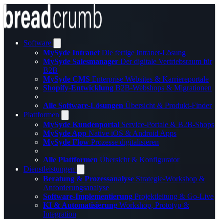
Software
MySyde Intranet
Die fertige Intranet-Lösung
MySyde Salesmanager
Der digitale Vertriebsraum für
B2B
MySyde CMS
Enterprise Websites & Karriereportale
Shopify-Entwicklung
B2B-Webshops & Migrationen
Alle Software-Lösungen
Übersicht & Produkt-Finder
Plattformen
MySyde Kundenportal
Service-Portale & B2B-Shops
MySyde App
Native iOS & Android Apps
MySyde Flow
Prozesse digitalisieren
Alle Plattformen
Übersicht & Konfigurator
Dienstleistungen
Beratung & Prozessanalyse
Strategie-Workshop &
Anforderungsanalyse
Software-Implementierung
Projektleitung & Go-Live
KI & Automatisierung
Workshop, Prototyp &
Integration