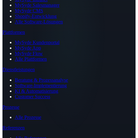
MySyde Salesmanager
MySyde CMS
Shopify-Entwicklung
Alle Software-Lösungen
Plattformen
MySyde Kundenportal
MySyde App
MySyde Flow
Alle Plattformen
Dienstleistungen
Beratung & Prozessanalyse
Software-Implementierung
KI & Automatisierung
Customer Success
Prozesse
Alle Prozesse
Referenzen