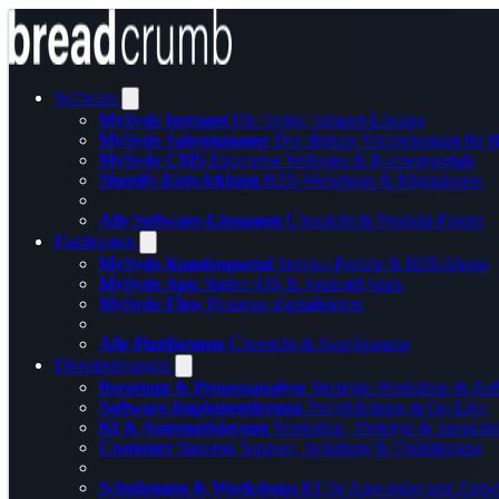
Software
MySyde Intranet
Die fertige Intranet-Lösung
MySyde Salesmanager
Der digitale Vertriebsraum für
MySyde CMS
Enterprise Websites & Karriereportale
Shopify-Entwicklung
B2B-Webshops & Migrationen
Alle Software-Lösungen
Übersicht & Produkt-Finder
Plattformen
MySyde Kundenportal
Service-Portale & B2B-Shops
MySyde App
Native iOS & Android Apps
MySyde Flow
Prozesse digitalisieren
Alle Plattformen
Übersicht & Konfigurator
Dienstleistungen
Beratung & Prozessanalyse
Strategie-Workshop & Anf
Software-Implementierung
Projektleitung & Go-Live
KI & Automatisierung
Workshop, Prototyp & Integrati
Customer Success
Support, Schulung & Optimierung
Schulungen & Workshops
KI für Anwender und Entwi