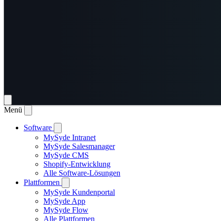
Menü
Software
MySyde Intranet
MySyde Salesmanager
MySyde CMS
Shopify-Entwicklung
Alle Software-Lösungen
Plattformen
MySyde Kundenportal
MySyde App
MySyde Flow
Alle Plattformen