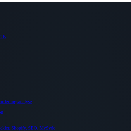
 B2B
orderungsanalyse
on
ckler, Shopify, SEO, MySyde