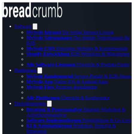
Software
MySyde Intranet
Die fertige Intranet-Lösung
MySyde Salesmanager
Der digitale Vertriebsraum für
B2B
MySyde CMS
Enterprise Websites & Karriereportale
Shopify-Entwicklung
B2B-Webshops & Migrationen
Alle Software-Lösungen
Übersicht & Produkt-Finder
Plattformen
MySyde Kundenportal
Service-Portale & B2B-Shops
MySyde App
Native iOS & Android Apps
MySyde Flow
Prozesse digitalisieren
Alle Plattformen
Übersicht & Konfigurator
Dienstleistungen
Beratung & Prozessanalyse
Strategie-Workshop &
Anforderungsanalyse
Software-Implementierung
Projektleitung & Go-Live
KI & Automatisierung
Workshop, Prototyp &
Integration