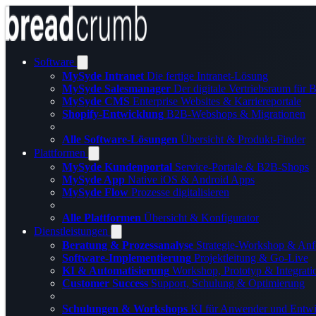
Software
MySyde Intranet
Die fertige Intranet-Lösung
MySyde Salesmanager
Der digitale Vertriebsraum für
MySyde CMS
Enterprise Websites & Karriereportale
Shopify-Entwicklung
B2B-Webshops & Migrationen
Alle Software-Lösungen
Übersicht & Produkt-Finder
Plattformen
MySyde Kundenportal
Service-Portale & B2B-Shops
MySyde App
Native iOS & Android Apps
MySyde Flow
Prozesse digitalisieren
Alle Plattformen
Übersicht & Konfigurator
Dienstleistungen
Beratung & Prozessanalyse
Strategie-Workshop & Anf
Software-Implementierung
Projektleitung & Go-Live
KI & Automatisierung
Workshop, Prototyp & Integrati
Customer Success
Support, Schulung & Optimierung
Schulungen & Workshops
KI für Anwender und Entwi