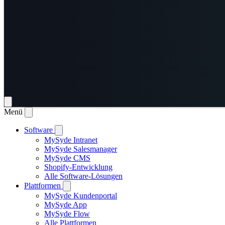
Menü
Software
MySyde Intranet
MySyde Salesmanager
MySyde CMS
Shopify-Entwicklung
Alle Software-Lösungen
Plattformen
MySyde Kundenportal
MySyde App
MySyde Flow
Alle Plattformen