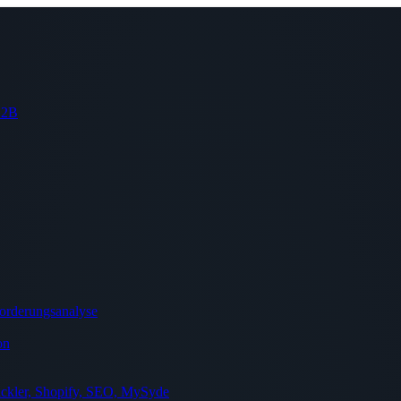
 B2B
orderungsanalyse
on
ckler, Shopify, SEO, MySyde