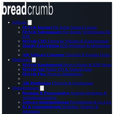
Software
MySyde Intranet
Die fertige Intranet-Lösung
MySyde Salesmanager
Der digitale Vertriebsraum für
B2B
MySyde CMS
Enterprise Websites & Karriereportale
Shopify-Entwicklung
B2B-Webshops & Migrationen
Alle Software-Lösungen
Übersicht & Produkt-Finder
Plattformen
MySyde Kundenportal
Service-Portale & B2B-Shops
MySyde App
Native iOS & Android Apps
MySyde Flow
Prozesse digitalisieren
Alle Plattformen
Übersicht & Konfigurator
Dienstleistungen
Beratung & Prozessanalyse
Strategie-Workshop &
Anforderungsanalyse
Software-Implementierung
Projektleitung & Go-Live
KI & Automatisierung
Workshop, Prototyp &
Integration