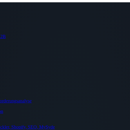
 B2B
orderungsanalyse
on
ckler, Shopify, SEO, MySyde