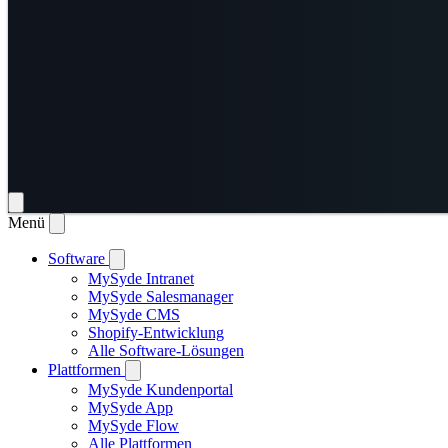
Menü
Software
MySyde Intranet
MySyde Salesmanager
MySyde CMS
Shopify-Entwicklung
Alle Software-Lösungen
Plattformen
MySyde Kundenportal
MySyde App
MySyde Flow
Alle Plattformen