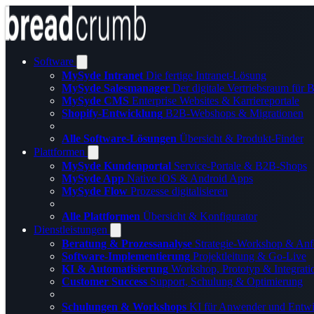
Software
MySyde Intranet
Die fertige Intranet-Lösung
MySyde Salesmanager
Der digitale Vertriebsraum für
MySyde CMS
Enterprise Websites & Karriereportale
Shopify-Entwicklung
B2B-Webshops & Migrationen
Alle Software-Lösungen
Übersicht & Produkt-Finder
Plattformen
MySyde Kundenportal
Service-Portale & B2B-Shops
MySyde App
Native iOS & Android Apps
MySyde Flow
Prozesse digitalisieren
Alle Plattformen
Übersicht & Konfigurator
Dienstleistungen
Beratung & Prozessanalyse
Strategie-Workshop & Anf
Software-Implementierung
Projektleitung & Go-Live
KI & Automatisierung
Workshop, Prototyp & Integrati
Customer Success
Support, Schulung & Optimierung
Schulungen & Workshops
KI für Anwender und Entwi