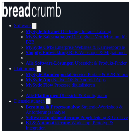
Software
MySyde Intranet
Die fertige Intranet-Lösung
MySyde Salesmanager
Der digitale Vertriebsraum für
B2B
MySyde CMS
Enterprise Websites & Karriereportale
Shopify-Entwicklung
B2B-Webshops & Migrationen
Alle Software-Lösungen
Übersicht & Produkt-Finder
Plattformen
MySyde Kundenportal
Service-Portale & B2B-Shops
MySyde App
Native iOS & Android Apps
MySyde Flow
Prozesse digitalisieren
Alle Plattformen
Übersicht & Konfigurator
Dienstleistungen
Beratung & Prozessanalyse
Strategie-Workshop &
Anforderungsanalyse
Software-Implementierung
Projektleitung & Go-Live
KI & Automatisierung
Workshop, Prototyp &
Integration