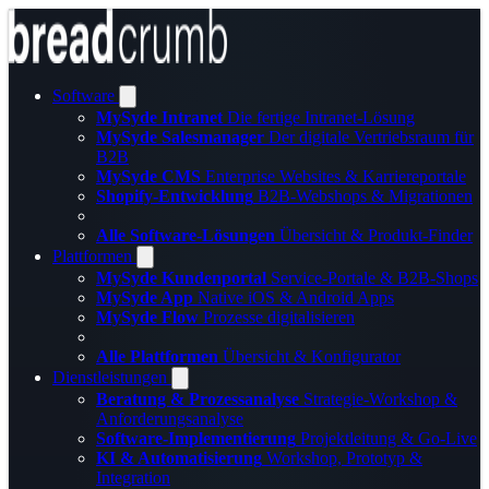
Software
MySyde Intranet
Die fertige Intranet-Lösung
MySyde Salesmanager
Der digitale Vertriebsraum für
B2B
MySyde CMS
Enterprise Websites & Karriereportale
Shopify-Entwicklung
B2B-Webshops & Migrationen
Alle Software-Lösungen
Übersicht & Produkt-Finder
Plattformen
MySyde Kundenportal
Service-Portale & B2B-Shops
MySyde App
Native iOS & Android Apps
MySyde Flow
Prozesse digitalisieren
Alle Plattformen
Übersicht & Konfigurator
Dienstleistungen
Beratung & Prozessanalyse
Strategie-Workshop &
Anforderungsanalyse
Software-Implementierung
Projektleitung & Go-Live
KI & Automatisierung
Workshop, Prototyp &
Integration