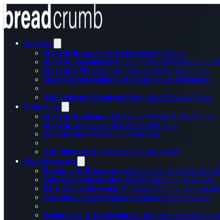
Software
MySyde Intranet
Die fertige Intranet-Lösung
MySyde Salesmanager
Der digitale Vertriebsraum für
MySyde CMS
Enterprise Websites & Karriereportale
Shopify-Entwicklung
B2B-Webshops & Migrationen
Alle Software-Lösungen
Übersicht & Produkt-Finder
Plattformen
MySyde Kundenportal
Service-Portale & B2B-Shops
MySyde App
Native iOS & Android Apps
MySyde Flow
Prozesse digitalisieren
Alle Plattformen
Übersicht & Konfigurator
Dienstleistungen
Beratung & Prozessanalyse
Strategie-Workshop & Anf
Software-Implementierung
Projektleitung & Go-Live
KI & Automatisierung
Workshop, Prototyp & Integrati
Customer Success
Support, Schulung & Optimierung
Schulungen & Workshops
KI für Anwender und Entwi