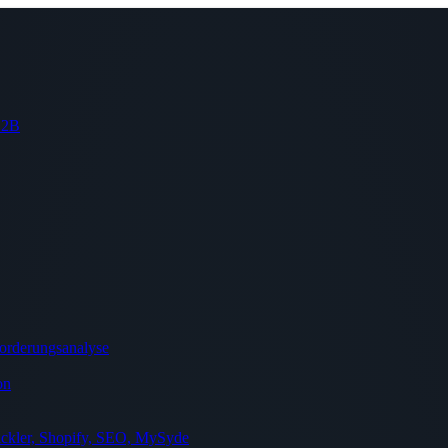
 B2B
orderungsanalyse
on
ckler, Shopify, SEO, MySyde