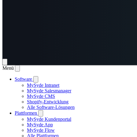
Menü
Software
MySyde Intranet
MySyde Salesmanager
MySyde CMS
Shopify-Entwicklung
Alle Software-Lösungen
Plattformen
MySyde Kundenportal
MySyde App
MySyde Flow
Alle Plattformen