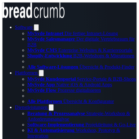
Software
MySyde Intranet
Die fertige Intranet-Lösung
MySyde Salesmanager
Der digitale Vertriebsraum für
B2B
MySyde CMS
Enterprise Websites & Karriereportale
Shopify-Entwicklung
B2B-Webshops & Migrationen
Alle Software-Lösungen
Übersicht & Produkt-Finder
Plattformen
MySyde Kundenportal
Service-Portale & B2B-Shops
MySyde App
Native iOS & Android Apps
MySyde Flow
Prozesse digitalisieren
Alle Plattformen
Übersicht & Konfigurator
Dienstleistungen
Beratung & Prozessanalyse
Strategie-Workshop &
Anforderungsanalyse
Software-Implementierung
Projektleitung & Go-Live
KI & Automatisierung
Workshop, Prototyp &
Integration