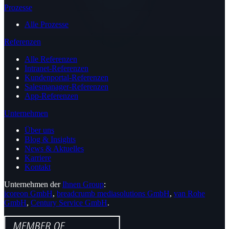
Prozesse
Alle Prozesse
Referenzen
Alle Referenzen
Intranet-Referenzen
Kundenportal-Referenzen
Salesmanager-Referenzen
App-Referenzen
Unternehmen
Über uns
Blog & Insights
News & Aktuelles
Karriere
Kontakt
Unternehmen der
Ihnen Group
:
icoreon GmbH
,
breadcrumb mediasolutions GmbH
,
van Rohe
GmbH
,
Century Service GmbH
.