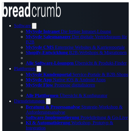
Software
MySyde Intranet
Die fertige Intranet-Lösung
MySyde Salesmanager
Der digitale Vertriebsraum für
B2B
MySyde CMS
Enterprise Websites & Karriereportale
Shopify-Entwicklung
B2B-Webshops & Migrationen
Alle Software-Lösungen
Übersicht & Produkt-Finder
Plattformen
MySyde Kundenportal
Service-Portale & B2B-Shops
MySyde App
Native iOS & Android Apps
MySyde Flow
Prozesse digitalisieren
Alle Plattformen
Übersicht & Konfigurator
Dienstleistungen
Beratung & Prozessanalyse
Strategie-Workshop &
Anforderungsanalyse
Software-Implementierung
Projektleitung & Go-Live
KI & Automatisierung
Workshop, Prototyp &
Integration