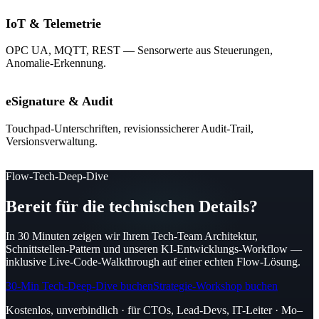
IoT & Telemetrie
OPC UA, MQTT, REST — Sensorwerte aus Steuerungen,
Anomalie-Erkennung.
eSignature & Audit
Touchpad-Unterschriften, revisionssicherer Audit-Trail,
Versionsverwaltung.
Flow-Tech-Deep-Dive
Bereit für die technischen Details?
In 30 Minuten zeigen wir Ihrem Tech-Team Architektur,
Schnittstellen-Pattern und unseren KI-Entwicklungs-Workflow —
inklusive Live-Code-Walkthrough auf einer echten Flow-Lösung.
30-Min Tech-Deep-Dive buchen
Strategie-Workshop buchen
Kostenlos, unverbindlich · für CTOs, Lead-Devs, IT-Leiter · Mo–