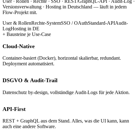
User · Rollen · Rechte · SSO · REST/GraphQL-API · Audit-Log ·
Versionsverwaltung · Hosting in Deutschland — läuft in jedem
Flow-Projekt mit.
User & Rollen
Rechte-System
SSO / OAuth
Standard-API
Audit-
Log
Hosting in DE
+ Bausteine je Use-Case
Cloud-Native
Container-basiert (Docker), horizontal skalierbar, redundant.
Deployment automatisiert.
DSGVO & Audit-Trail
Datenschutz by-design, vollständige Audit-Logs für jede Aktion.
API-First
REST + GraphQL aus dem Stand. Alles, was die UI kann, kann
auch eine andere Software.