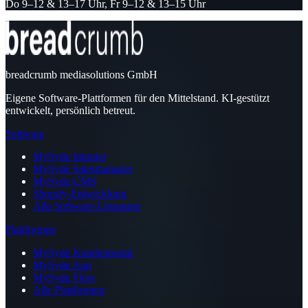
Do 9–12 & 13–17 Uhr, Fr 9–12 & 13–15 Uhr
breadcrumb mediasolutions GmbH
Eigene Software-Plattformen für den Mittelstand. KI-gestützt
entwickelt, persönlich betreut.
Software
MySyde Intranet
MySyde Salesmanager
MySyde CMS
Shopify-Entwicklung
Alle Software-Lösungen
Plattformen
MySyde Kundenportal
MySyde App
MySyde Flow
Alle Plattformen