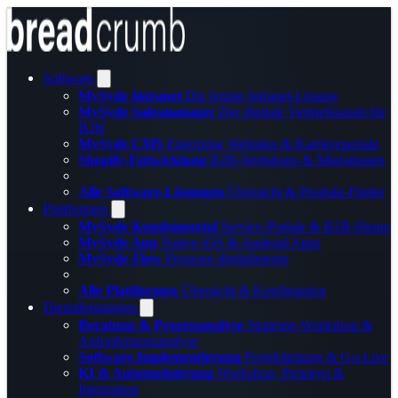
Software
MySyde Intranet
Die fertige Intranet-Lösung
MySyde Salesmanager
Der digitale Vertriebsraum für
B2B
MySyde CMS
Enterprise Websites & Karriereportale
Shopify-Entwicklung
B2B-Webshops & Migrationen
Alle Software-Lösungen
Übersicht & Produkt-Finder
Plattformen
MySyde Kundenportal
Service-Portale & B2B-Shops
MySyde App
Native iOS & Android Apps
MySyde Flow
Prozesse digitalisieren
Alle Plattformen
Übersicht & Konfigurator
Dienstleistungen
Beratung & Prozessanalyse
Strategie-Workshop &
Anforderungsanalyse
Software-Implementierung
Projektleitung & Go-Live
KI & Automatisierung
Workshop, Prototyp &
Integration