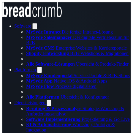
Software
MySyde Intranet
Die fertige Intranet-Lösung
MySyde Salesmanager
Der digitale Vertriebsraum für
B2B
MySyde CMS
Enterprise Websites & Karriereportale
Shopify-Entwicklung
B2B-Webshops & Migrationen
Alle Software-Lösungen
Übersicht & Produkt-Finder
Plattformen
MySyde Kundenportal
Service-Portale & B2B-Shops
MySyde App
Native iOS & Android Apps
MySyde Flow
Prozesse digitalisieren
Alle Plattformen
Übersicht & Konfigurator
Dienstleistungen
Beratung & Prozessanalyse
Strategie-Workshop &
Anforderungsanalyse
Software-Implementierung
Projektleitung & Go-Live
KI & Automatisierung
Workshop, Prototyp &
Integration