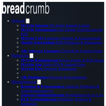
Software
MySyde Intranet
Die fertige Intranet-Lösung
MySyde Salesmanager
Der digitale Vertriebsraum für
B2B
MySyde CMS
Enterprise Websites & Karriereportale
Shopify-Entwicklung
B2B-Webshops & Migrationen
Alle Software-Lösungen
Übersicht & Produkt-Finder
Plattformen
MySyde Kundenportal
Service-Portale & B2B-Shops
MySyde App
Native iOS & Android Apps
MySyde Flow
Prozesse digitalisieren
Alle Plattformen
Übersicht & Konfigurator
Dienstleistungen
Beratung & Prozessanalyse
Strategie-Workshop &
Anforderungsanalyse
Software-Implementierung
Projektleitung & Go-Live
KI & Automatisierung
Workshop, Prototyp &
Integration