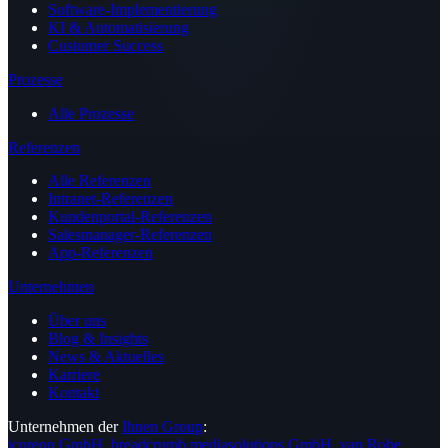
Software-Implementierung
KI & Automatisierung
Customer Success
Prozesse
Alle Prozesse
Referenzen
Alle Referenzen
Intranet-Referenzen
Kundenportal-Referenzen
Salesmanager-Referenzen
App-Referenzen
Unternehmen
Über uns
Blog & Insights
News & Aktuelles
Karriere
Kontakt
Unternehmen der
Ihnen Group
:
icoreon GmbH
,
breadcrumb mediasolutions GmbH
,
van Rohe