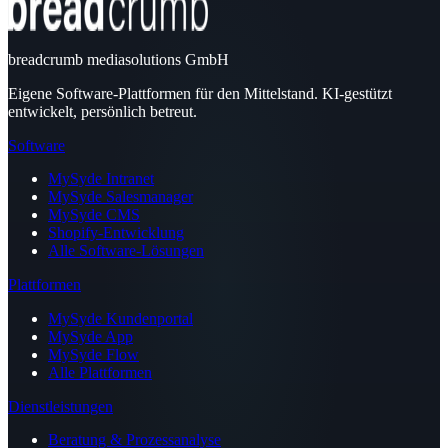
breadcrumb mediasolutions GmbH
Eigene Software-Plattformen für den Mittelstand. KI-gestützt
entwickelt, persönlich betreut.
Software
MySyde Intranet
MySyde Salesmanager
MySyde CMS
Shopify-Entwicklung
Alle Software-Lösungen
Plattformen
MySyde Kundenportal
MySyde App
MySyde Flow
Alle Plattformen
Dienstleistungen
Beratung & Prozessanalyse