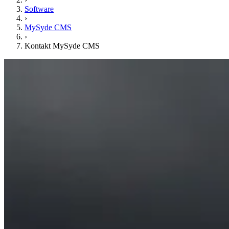
Software
›
MySyde CMS
›
Kontakt MySyde CMS