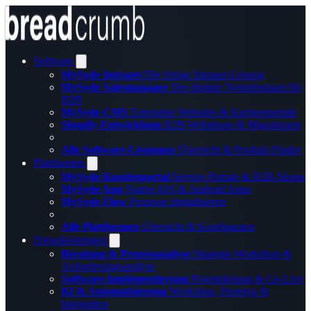
Software
MySyde Intranet
Die fertige Intranet-Lösung
MySyde Salesmanager
Der digitale Vertriebsraum für
B2B
MySyde CMS
Enterprise Websites & Karriereportale
Shopify-Entwicklung
B2B-Webshops & Migrationen
Alle Software-Lösungen
Übersicht & Produkt-Finder
Plattformen
MySyde Kundenportal
Service-Portale & B2B-Shops
MySyde App
Native iOS & Android Apps
MySyde Flow
Prozesse digitalisieren
Alle Plattformen
Übersicht & Konfigurator
Dienstleistungen
Beratung & Prozessanalyse
Strategie-Workshop &
Anforderungsanalyse
Software-Implementierung
Projektleitung & Go-Live
KI & Automatisierung
Workshop, Prototyp &
Integration