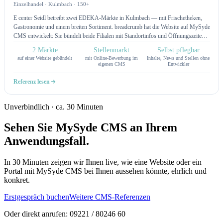
Einzelhandel · Kulmbach · 150+
E center Seidl betreibt zwei EDEKA-Märkte in Kulmbach — mit Frischetheken,
Gastronomie und einem breiten Sortiment. breadcrumb hat die Website auf MySyde
CMS entwickelt: Sie bündelt beide Filialen mit Standortinfos und Öffnungszeiten,
präsentiert die Leistungen und Highlights der Märkte und bringt einen eigenen
2 Märkte
Stellenmarkt
Selbst pflegbar
Stellenmarkt mit Online-Bewerbung mit. Inhalte, News und Stellen pflegt das Team
auf einer Website gebündelt
mit Online-Bewerbung im
Inhalte, News und Stellen ohne
selbst.
eigenen CMS
Entwickler
Referenz lesen
Unverbindlich · ca. 30 Minuten
Sehen Sie MySyde CMS an Ihrem
Anwendungsfall.
In 30 Minuten zeigen wir Ihnen live, wie eine Website oder ein
Portal mit MySyde CMS bei Ihnen aussehen könnte, ehrlich und
konkret.
Erstgespräch buchen
Weitere CMS-Referenzen
Oder direkt anrufen: 09221 / 80246 60