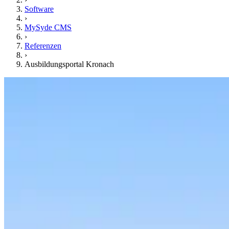
Software
›
MySyde CMS
›
Referenzen
›
Ausbildungsportal Kronach