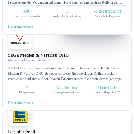
Prozesse aus der Vergangenheit dient. Heute spielt er eine zentrale Rolle in der
Präsentation und Dokumentation von historischen sowie laufenden
300+
1
Volksgerichtshof
Rechtsverfahren.
Prozesse recherchierbar
Archiv für Aufarbeitung
Außenstelle Bayreuth
Referenz lesen
CMS
SaGa Medien & Vertrieb OHG
Medien und Verlag · Bayreuth
Als Betreiber des Stadtportals inbayreuth.de und inbayreuth.shop hat die SaGa
Medien & Vertrieb OHG als neuesten Geschäftsbereich den Online-Bereich
erschlossen und sich auf den lokalen E-Commerce-Markt sowie dem zugehörigen
Online- und Social Media-Marketing spezialisiert.
3
Mobile-first
Ohne Code
Pflegeebenen
Smartphone-optimiert
Inhaltspflege ohne IT
Referenz lesen
CMS
E center Seidl