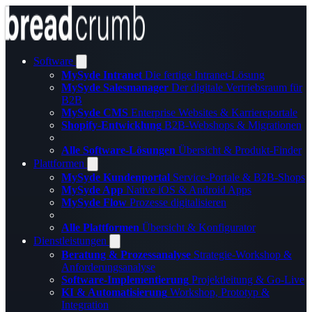
Software
MySyde Intranet
Die fertige Intranet-Lösung
MySyde Salesmanager
Der digitale Vertriebsraum für
B2B
MySyde CMS
Enterprise Websites & Karriereportale
Shopify-Entwicklung
B2B-Webshops & Migrationen
Alle Software-Lösungen
Übersicht & Produkt-Finder
Plattformen
MySyde Kundenportal
Service-Portale & B2B-Shops
MySyde App
Native iOS & Android Apps
MySyde Flow
Prozesse digitalisieren
Alle Plattformen
Übersicht & Konfigurator
Dienstleistungen
Beratung & Prozessanalyse
Strategie-Workshop &
Anforderungsanalyse
Software-Implementierung
Projektleitung & Go-Live
KI & Automatisierung
Workshop, Prototyp &
Integration