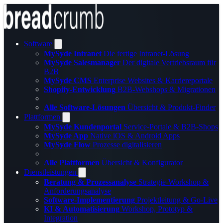
Software
MySyde Intranet
Die fertige Intranet-Lösung
MySyde Salesmanager
Der digitale Vertriebsraum für
B2B
MySyde CMS
Enterprise Websites & Karriereportale
Shopify-Entwicklung
B2B-Webshops & Migrationen
Alle Software-Lösungen
Übersicht & Produkt-Finder
Plattformen
MySyde Kundenportal
Service-Portale & B2B-Shops
MySyde App
Native iOS & Android Apps
MySyde Flow
Prozesse digitalisieren
Alle Plattformen
Übersicht & Konfigurator
Dienstleistungen
Beratung & Prozessanalyse
Strategie-Workshop &
Anforderungsanalyse
Software-Implementierung
Projektleitung & Go-Live
KI & Automatisierung
Workshop, Prototyp &
Integration