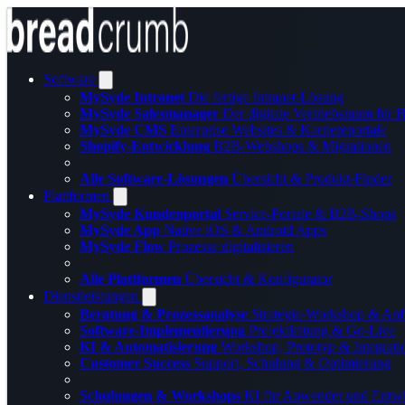
Software
MySyde Intranet
Die fertige Intranet-Lösung
MySyde Salesmanager
Der digitale Vertriebsraum für
MySyde CMS
Enterprise Websites & Karriereportale
Shopify-Entwicklung
B2B-Webshops & Migrationen
Alle Software-Lösungen
Übersicht & Produkt-Finder
Plattformen
MySyde Kundenportal
Service-Portale & B2B-Shops
MySyde App
Native iOS & Android Apps
MySyde Flow
Prozesse digitalisieren
Alle Plattformen
Übersicht & Konfigurator
Dienstleistungen
Beratung & Prozessanalyse
Strategie-Workshop & Anf
Software-Implementierung
Projektleitung & Go-Live
KI & Automatisierung
Workshop, Prototyp & Integrati
Customer Success
Support, Schulung & Optimierung
Schulungen & Workshops
KI für Anwender und Entwi