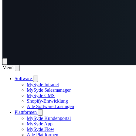
Menü
Software
MySyde Intranet
MySyde Salesmanager
MySyde CMS
Shopify-Entwicklung
Alle Software-Lösungen
Plattformen
MySyde Kundenportal
MySyde App
MySyde Flow
Alle Plattformen