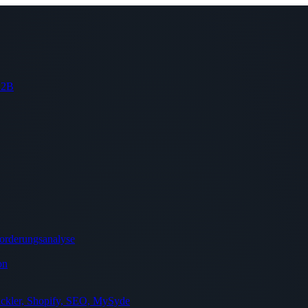
 B2B
orderungsanalyse
on
ckler, Shopify, SEO, MySyde