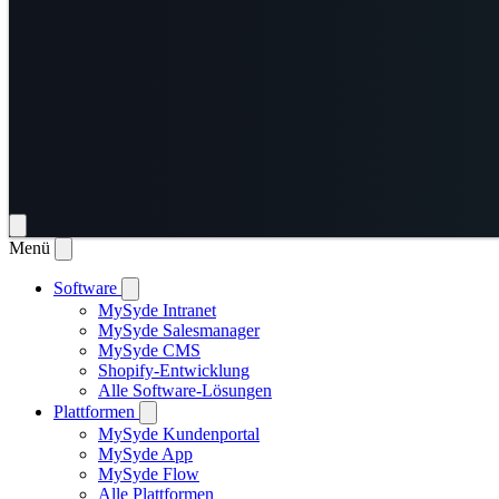
Menü
Software
MySyde Intranet
MySyde Salesmanager
MySyde CMS
Shopify-Entwicklung
Alle Software-Lösungen
Plattformen
MySyde Kundenportal
MySyde App
MySyde Flow
Alle Plattformen