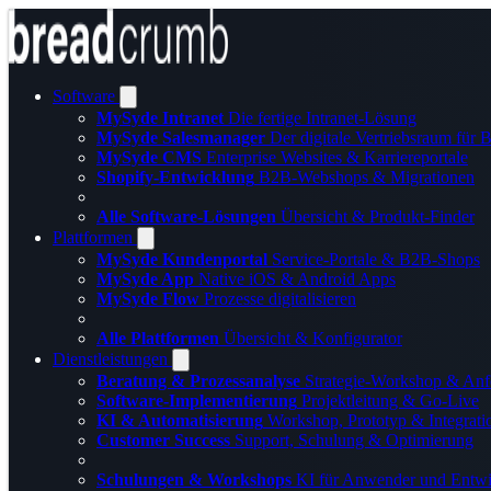
Software
MySyde Intranet
Die fertige Intranet-Lösung
MySyde Salesmanager
Der digitale Vertriebsraum für
MySyde CMS
Enterprise Websites & Karriereportale
Shopify-Entwicklung
B2B-Webshops & Migrationen
Alle Software-Lösungen
Übersicht & Produkt-Finder
Plattformen
MySyde Kundenportal
Service-Portale & B2B-Shops
MySyde App
Native iOS & Android Apps
MySyde Flow
Prozesse digitalisieren
Alle Plattformen
Übersicht & Konfigurator
Dienstleistungen
Beratung & Prozessanalyse
Strategie-Workshop & Anf
Software-Implementierung
Projektleitung & Go-Live
KI & Automatisierung
Workshop, Prototyp & Integrati
Customer Success
Support, Schulung & Optimierung
Schulungen & Workshops
KI für Anwender und Entwi