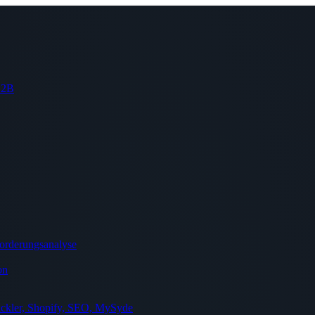
 B2B
orderungsanalyse
on
ckler, Shopify, SEO, MySyde