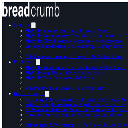
Software
MySyde Intranet
Die fertige Intranet-Lösung
MySyde Salesmanager
Der digitale Vertriebsraum für
MySyde CMS
Enterprise Websites & Karriereportale
Shopify-Entwicklung
B2B-Webshops & Migrationen
Alle Software-Lösungen
Übersicht & Produkt-Finder
Plattformen
MySyde Kundenportal
Service-Portale & B2B-Shops
MySyde App
Native iOS & Android Apps
MySyde Flow
Prozesse digitalisieren
Alle Plattformen
Übersicht & Konfigurator
Dienstleistungen
Beratung & Prozessanalyse
Strategie-Workshop & Anf
Software-Implementierung
Projektleitung & Go-Live
KI & Automatisierung
Workshop, Prototyp & Integrati
Customer Success
Support, Schulung & Optimierung
Schulungen & Workshops
KI für Anwender und Entwi