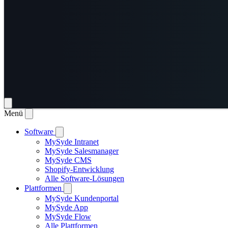
Menü
Software
MySyde Intranet
MySyde Salesmanager
MySyde CMS
Shopify-Entwicklung
Alle Software-Lösungen
Plattformen
MySyde Kundenportal
MySyde App
MySyde Flow
Alle Plattformen