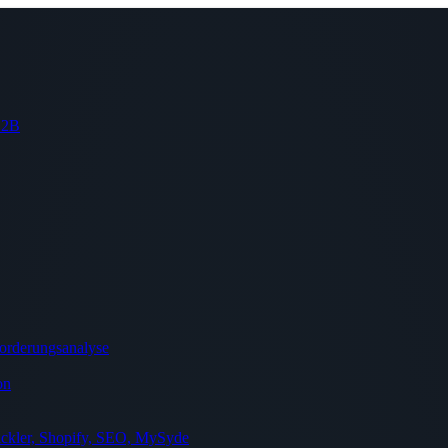
 B2B
orderungsanalyse
on
ckler, Shopify, SEO, MySyde