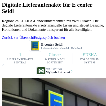
Digitale Lieferantenakte für E center
Seidl
Regionales EDEKA-Handelsunternehmen mit zwei Filialen.
Die
digitale Lieferantenakte ersetzt manuelle Listen und steuert Besuche,
Konditionen und Dokumente transparent für alle Beteiligten.
Zurück zur Übersicht
Erstgespräch buchen
E center Seidl
Lebensmitteleinzelhandel · Kulmbach
1
Cluster
EDEKA
LIEFERANTENAKTE
PARTNER NACH
VORGABEN IM
ZENTRAL
SORTIMENT
SYSTEM
ZUR LÖSUNG
MySyde Intranet