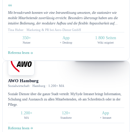
Mit breadcrumb konnten wir eine Intranetlösung umsetzen, die stationäre wie
mobile Mitarbeitende zuverlässig erreicht. Besonders überzeugt haben uns die
intuitive Bedienung, der modulare Aufbau und die flexible Anpassbarkeit auf
unsere Wünsche. Ein Highlight ist die App-Funktion mit Push-Benachrichtigungen,
Tina Huber · Marketing & PR bei Aero-Dienst GmbH
über die wir unsere Teams direkt informieren können. Am meisten begeistert uns
350+
App
1.800 Seiten
jedoch der hervorragende Customer Service: schnelle Bearbeitung,
Nutzer
+ Desktop
Wiki migriert
lösungsorientierte Unterstützung und ein Team, das jederzeit erreichbar ist. Wir
fühlen uns wirklich gut betreut und schätzen die kontinuierliche Unterstützung.
Referenz lesen
Intranet
AWO Hamburg
Sozialwirtschaft · Hamburg · 1.200+ MA
Soziale Dienste über die ganze Stadt verteilt: MySyde Intranet bringt Information,
Schulung und Austausch zu allen Mitarbeitenden, ob am Schreibtisch oder in der
Pflege.
1.200+
120+
App
MA
Standorte
+ Intranet
Referenz lesen