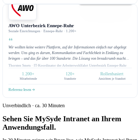
Intranet
AWO Unterbezirk Ennepe-Ruhr
Soziale Einrichtungen · Ennepe-Ruhr · 1.200+
Wir wollten keine weitere Plattform, auf der Informationen einfach nur abgelegt
werden. Uns ging es darum, Kommunikation und Fachlichkeit in Einklang zu
bringen – und das für über 100 Standorte. Die Lösung von breadcrumb macht
genau das möglich: Mitarbeitende finden, was sie brauchen, und Fachbereiche
Thorsten Smets · IT-Koordinator der Arbeiterwohlfahrt Unterbezirk Ennepe-Ruhr
können zielgerichtet kommunizieren. Für uns ist das Intranet nicht nur Technik,
1.200+
120+
Rollenbasiert
sondern ein echtes Arbeitsinstrument.Alle noch so individuellen Wünsche, konnten
Mitarbeitende
Standorte
Ansichten je Standort
bisher umgesetzt werden. Hier passt sich das Intranet unseren Prozessen an und
nicht umgekehrt.
Referenz lesen
Unverbindlich · ca. 30 Minuten
Sehen Sie MySyde Intranet an Ihrem
Anwendungsfall.