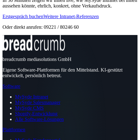
In 30 Minuten zeigen wir Ihnen live, wie MySyde Intranet bei Ihnen
aussehen könnte, ehrlich, konkret, ohne Verkaufsdruck.
Erstgespräch buchen
Weitere Intranet-Referenzen
Oder direkt anrufen: 09221 / 80246 60
breadcrumb mediasolutions GmbH
Eigene Software-Plattformen für den Mittelstand. KI-gestützt
entwickelt, persönlich betreut.
Software
MySyde Intranet
MySyde Salesmanager
MySyde CMS
Shopify-Entwicklung
Alle Software-Lösungen
Plattformen