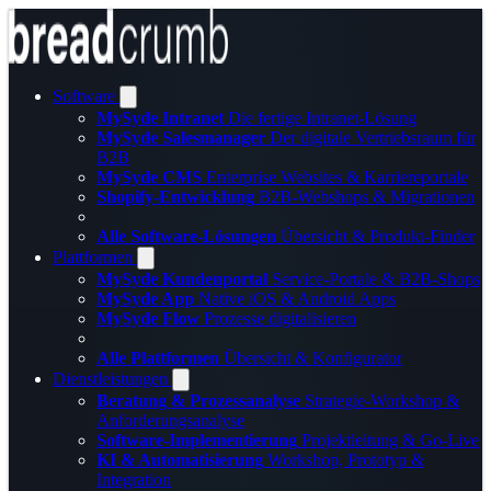
Software
MySyde Intranet
Die fertige Intranet-Lösung
MySyde Salesmanager
Der digitale Vertriebsraum für
B2B
MySyde CMS
Enterprise Websites & Karriereportale
Shopify-Entwicklung
B2B-Webshops & Migrationen
Alle Software-Lösungen
Übersicht & Produkt-Finder
Plattformen
MySyde Kundenportal
Service-Portale & B2B-Shops
MySyde App
Native iOS & Android Apps
MySyde Flow
Prozesse digitalisieren
Alle Plattformen
Übersicht & Konfigurator
Dienstleistungen
Beratung & Prozessanalyse
Strategie-Workshop &
Anforderungsanalyse
Software-Implementierung
Projektleitung & Go-Live
KI & Automatisierung
Workshop, Prototyp &
Integration