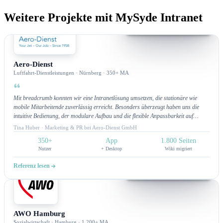
Weitere Projekte mit MySyde Intranet
Intranet
Aero-Dienst
Luftfahrt-Dienstleistungen · Nürnberg · 350+ MA
Mit breadcrumb konnten wir eine Intranetlösung umsetzen, die stationäre wie
mobile Mitarbeitende zuverlässig erreicht. Besonders überzeugt haben uns die
intuitive Bedienung, der modulare Aufbau und die flexible Anpassbarkeit auf
unsere Wünsche. Ein Highlight ist die App-Funktion mit Push-Benachrichtigungen,
Tina Huber · Marketing & PR bei Aero-Dienst GmbH
über die wir unsere Teams direkt informieren können. Am meisten begeistert uns
350+
App
1.800 Seiten
jedoch der hervorragende Customer Service: schnelle Bearbeitung,
Nutzer
+ Desktop
Wiki migriert
lösungsorientierte Unterstützung und ein Team, das jederzeit erreichbar ist. Wir
fühlen uns wirklich gut betreut und schätzen die kontinuierliche Unterstützung.
Referenz lesen
Intranet
AWO Hamburg
Sozialwirtschaft · Hamburg · 1.200+ MA