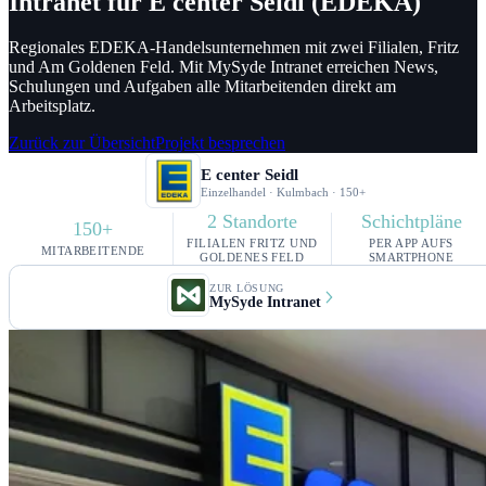
Intranet für E center Seidl (EDEKA)
Regionales EDEKA-Handelsunternehmen mit zwei Filialen, Fritz
und Am Goldenen Feld.
Mit MySyde Intranet erreichen News,
Schulungen und Aufgaben alle Mitarbeitenden direkt am
Arbeitsplatz.
Zurück zur Übersicht
Projekt besprechen
E center Seidl
Einzelhandel · Kulmbach · 150+
2 Standorte
Schichtpläne
150+
FILIALEN FRITZ UND
PER APP AUFS
MITARBEITENDE
GOLDENES FELD
SMARTPHONE
ZUR LÖSUNG
MySyde Intranet