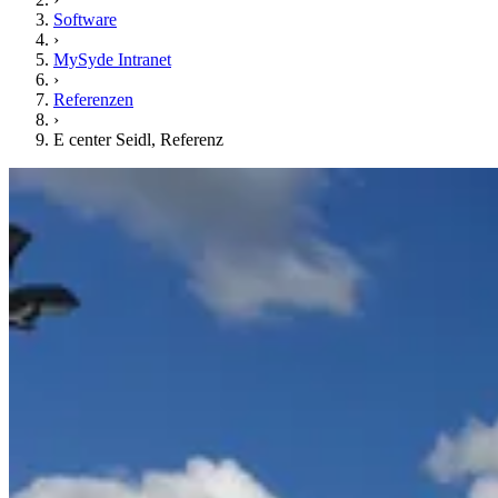
Software
›
MySyde Intranet
›
Referenzen
›
E center Seidl, Referenz