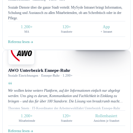
Soziale Dienste über die ganze Stadt verteilt: MySyde Intranet bringt Information,
Schulung und Austausch zu allen Mitarbeitenden, ob am Schreibtisch oder in der
Pflege.
1.200+
120+
App
MA
Standorte
+ Intranet
Referenz lesen
Intranet
AWO Unterbezirk Ennepe-Ruhr
Soziale Einrichtungen · Ennepe-Ruhr · 1.200+
Wir wollten keine weitere Plattform, auf der Informationen einfach nur abgelegt
werden. Uns ging es darum, Kommunikation und Fachlichkeit in Einklang zu
bringen – und das für über 100 Standorte. Die Lösung von breadcrumb macht
genau das möglich: Mitarbeitende finden, was sie brauchen, und Fachbereiche
Thorsten Smets · IT-Koordinator der Arbeiterwohlfahrt Unterbezirk Ennepe-Ruhr
können zielgerichtet kommunizieren. Für uns ist das Intranet nicht nur Technik,
1.200+
120+
Rollenbasiert
sondern ein echtes Arbeitsinstrument.Alle noch so individuellen Wünsche, konnten
Mitarbeitende
Standorte
Ansichten je Standort
bisher umgesetzt werden. Hier passt sich das Intranet unseren Prozessen an und
nicht umgekehrt.
Referenz lesen