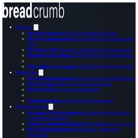
Software
MySyde Intranet
Die fertige Intranet-Lösung
MySyde Salesmanager
Der digitale Vertriebsraum für
B2B
MySyde CMS
Enterprise Websites & Karriereportale
Shopify-Entwicklung
B2B-Webshops & Migrationen
Alle Software-Lösungen
Übersicht & Produkt-Finder
Plattformen
MySyde Kundenportal
Service-Portale & B2B-Shops
MySyde App
Native iOS & Android Apps
MySyde Flow
Prozesse digitalisieren
Alle Plattformen
Übersicht & Konfigurator
Dienstleistungen
Beratung & Prozessanalyse
Strategie-Workshop &
Anforderungsanalyse
Software-Implementierung
Projektleitung & Go-Live
KI & Automatisierung
Workshop, Prototyp &
Integration