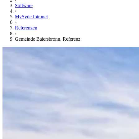
Software
›
MySyde Intranet
›
Referenzen
›
Gemeinde Baiersbronn, Referenz