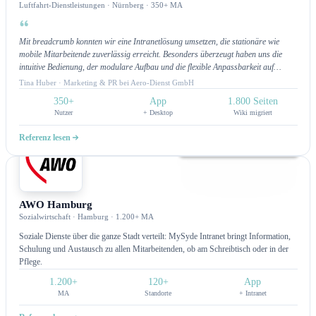
Luftfahrt-Dienstleistungen · Nürnberg · 350+ MA
Mit breadcrumb konnten wir eine Intranetlösung umsetzen, die stationäre wie
mobile Mitarbeitende zuverlässig erreicht. Besonders überzeugt haben uns die
intuitive Bedienung, der modulare Aufbau und die flexible Anpassbarkeit auf
unsere Wünsche. Ein Highlight ist die App-Funktion mit Push-Benachrichtigungen,
Tina Huber · Marketing & PR bei Aero-Dienst GmbH
über die wir unsere Teams direkt informieren können. Am meisten begeistert uns
350+
App
1.800 Seiten
jedoch der hervorragende Customer Service: schnelle Bearbeitung,
Nutzer
+ Desktop
Wiki migriert
lösungsorientierte Unterstützung und ein Team, das jederzeit erreichbar ist. Wir
fühlen uns wirklich gut betreut und schätzen die kontinuierliche Unterstützung.
Referenz lesen
Intranet
AWO Hamburg
Sozialwirtschaft · Hamburg · 1.200+ MA
Soziale Dienste über die ganze Stadt verteilt: MySyde Intranet bringt Information,
Schulung und Austausch zu allen Mitarbeitenden, ob am Schreibtisch oder in der
Pflege.
1.200+
120+
App
MA
Standorte
+ Intranet