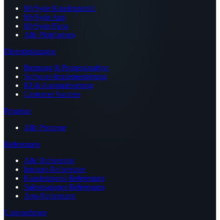
MySyde Kundenportal
MySyde App
MySyde Flow
Alle Plattformen
Dienstleistungen
Beratung & Prozessanalyse
Software-Implementierung
KI & Automatisierung
Customer Success
Prozesse
Alle Prozesse
Referenzen
Alle Referenzen
Intranet-Referenzen
Kundenportal-Referenzen
Salesmanager-Referenzen
App-Referenzen
Unternehmen