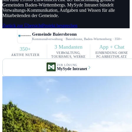
Gemeinden Baden-Württembergs.
MySyde Intranet bündelt
Verwaltungs-Kommunikation, Aufgaben und Wissen für alle
Mitarbeitenden der Gemeinde.
Zurück zur Übersicht
Projekt besprechen
Gemeinde Baiersbronn
Kommunalverwaltung · Baiersbronn, Baden-Württemberg · 350+
3 Mandanten
App + Chat
350+
VERWALTUNG,
EINBINDUNG OHNE
AKTIVE NUTZER
TOURISMUS, WERKE
PC-ARBEITSPLATZ
ZUR LÖSUNG
MySyde Intranet