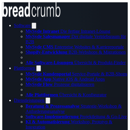
Software
MySyde Intranet
Die fertige Intranet-Lösung
MySyde Salesmanager
Der digitale Vertriebsraum für
B2B
MySyde CMS
Enterprise Websites & Karriereportale
Shopify-Entwicklung
B2B-Webshops & Migrationen
Alle Software-Lösungen
Übersicht & Produkt-Finder
Plattformen
MySyde Kundenportal
Service-Portale & B2B-Shops
MySyde App
Native iOS & Android Apps
MySyde Flow
Prozesse digitalisieren
Alle Plattformen
Übersicht & Konfigurator
Dienstleistungen
Beratung & Prozessanalyse
Strategie-Workshop &
Anforderungsanalyse
Software-Implementierung
Projektleitung & Go-Live
KI & Automatisierung
Workshop, Prototyp &
Integration