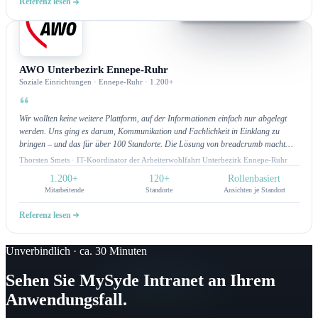
Referenz lesen
Intranet
AWO Unterbezirk Ennepe-Ruhr
Soziale Einrichtungen · Ennepe-Ruhr · 1.200+
Wir wollten keine weitere Plattform, auf der Informationen einfach nur abgelegt
werden. Uns ging es darum, Kommunikation und Fachlichkeit in Einklang zu
bringen – und das für über 100 Standorte. Die Lösung von breadcrumb macht
genau das möglich: Mitarbeitende finden, was sie brauchen, und Fachbereiche
Thorsten Smets · IT-Koordinator der Arbeiterwohlfahrt Unterbezirk Ennepe-Ruhr
können zielgerichtet kommunizieren. Für uns ist das Intranet nicht nur Technik,
1.200+
120+
Rollenbasiert
sondern ein echtes Arbeitsinstrument.Alle noch so individuellen Wünsche, konnten
Mitarbeitende
Standorte
Ansichten je Standort
bisher umgesetzt werden. Hier passt sich das Intranet unseren Prozessen an und
nicht umgekehrt.
Referenz lesen
Unverbindlich · ca. 30 Minuten
Sehen Sie MySyde Intranet an Ihrem
Anwendungsfall.