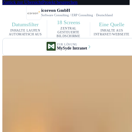
Zurück zur Übersicht
Projekt besprechen
icoreon GmbH
Software Consulting / ERP Consulting · Deutschland
18 Screens
Datumsfilter
Eine Quelle
ZENTRAL
INHALTE LAUFEN
INHALTE AUS
GESTEUERTE
AUTOMATISCH AUS
INTRANET/WEBSEITE
BILDSCHIRME
ZUR LÖSUNG
MySyde Intranet