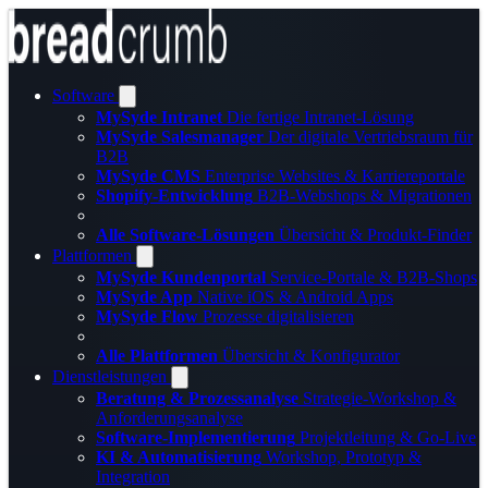
Software
MySyde Intranet
Die fertige Intranet-Lösung
MySyde Salesmanager
Der digitale Vertriebsraum für
B2B
MySyde CMS
Enterprise Websites & Karriereportale
Shopify-Entwicklung
B2B-Webshops & Migrationen
Alle Software-Lösungen
Übersicht & Produkt-Finder
Plattformen
MySyde Kundenportal
Service-Portale & B2B-Shops
MySyde App
Native iOS & Android Apps
MySyde Flow
Prozesse digitalisieren
Alle Plattformen
Übersicht & Konfigurator
Dienstleistungen
Beratung & Prozessanalyse
Strategie-Workshop &
Anforderungsanalyse
Software-Implementierung
Projektleitung & Go-Live
KI & Automatisierung
Workshop, Prototyp &
Integration