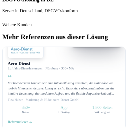
Server in Deutschland, DSGVO-konform.
Weitere Kunden
Mehr Referenzen aus dieser Lösung
Intranet
Aero-Dienst
Luftfahrt-Dienstleistungen · Nürnberg · 350+ MA
Mit breadcrumb konnten wir eine Intranetlösung umsetzen, die stationäre wie
mobile Mitarbeitende zuverlässig erreicht. Besonders überzeugt haben uns die
intuitive Bedienung, der modulare Aufbau und die flexible Anpassbarkeit auf
unsere Wünsche. Ein Highlight ist die App-Funktion mit Push-Benachrichtigungen,
Tina Huber · Marketing & PR bei Aero-Dienst GmbH
über die wir unsere Teams direkt informieren können. Am meisten begeistert uns
350+
App
1.800 Seiten
jedoch der hervorragende Customer Service: schnelle Bearbeitung,
Nutzer
+ Desktop
Wiki migriert
lösungsorientierte Unterstützung und ein Team, das jederzeit erreichbar ist. Wir
fühlen uns wirklich gut betreut und schätzen die kontinuierliche Unterstützung.
Referenz lesen