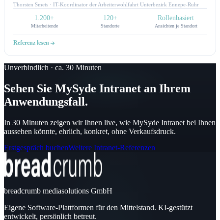
genau das möglich: Mitarbeitende finden, was sie brauchen, und Fachbereiche
Thorsten Smets · IT-Koordinator der Arbeiterwohlfahrt Unterbezirk Ennepe-Ruhr
können zielgerichtet kommunizieren. Für uns ist das Intranet nicht nur Technik,
1.200+
120+
Rollenbasiert
sondern ein echtes Arbeitsinstrument.Alle noch so individuellen Wünsche, konnten
Mitarbeitende
Standorte
Ansichten je Standort
bisher umgesetzt werden. Hier passt sich das Intranet unseren Prozessen an und
nicht umgekehrt.
Referenz lesen
Unverbindlich · ca. 30 Minuten
Sehen Sie MySyde Intranet an Ihrem
Anwendungsfall.
In 30 Minuten zeigen wir Ihnen live, wie MySyde Intranet bei Ihnen
aussehen könnte, ehrlich, konkret, ohne Verkaufsdruck.
Erstgespräch buchen
Weitere Intranet-Referenzen
breadcrumb mediasolutions GmbH
Eigene Software-Plattformen für den Mittelstand. KI-gestützt
entwickelt, persönlich betreut.