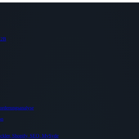
 B2B
orderungsanalyse
on
ckler, Shopify, SEO, MySyde