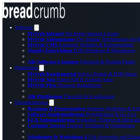
Software
MySyde Intranet
Die fertige Intranet-Lösung
MySyde Salesmanager
Der digitale Vertriebsraum für
MySyde CMS
Enterprise Websites & Karriereportale
Shopify-Entwicklung
B2B-Webshops & Migrationen
Alle Software-Lösungen
Übersicht & Produkt-Finder
Plattformen
MySyde Kundenportal
Service-Portale & B2B-Shops
MySyde App
Native iOS & Android Apps
MySyde Flow
Prozesse digitalisieren
Alle Plattformen
Übersicht & Konfigurator
Dienstleistungen
Beratung & Prozessanalyse
Strategie-Workshop & Anf
Software-Implementierung
Projektleitung & Go-Live
KI & Automatisierung
Workshop, Prototyp & Integrati
Customer Success
Support, Schulung & Optimierung
Schulungen & Workshops
KI für Anwender und Entwi