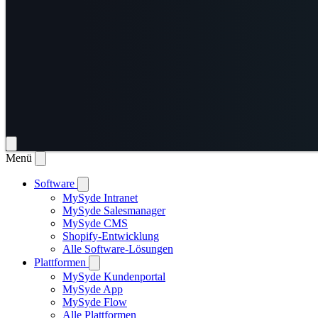
Menü
Software
MySyde Intranet
MySyde Salesmanager
MySyde CMS
Shopify-Entwicklung
Alle Software-Lösungen
Plattformen
MySyde Kundenportal
MySyde App
MySyde Flow
Alle Plattformen