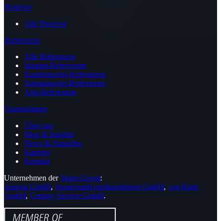
Prozesse
Alle Prozesse
Referenzen
Alle Referenzen
Intranet-Referenzen
Kundenportal-Referenzen
Salesmanager-Referenzen
App-Referenzen
Unternehmen
Über uns
Blog & Insights
News & Aktuelles
Karriere
Kontakt
Unternehmen der
Ihnen Group
:
icoreon GmbH
,
breadcrumb mediasolutions GmbH
,
van Rohe
GmbH
,
Century Service GmbH
.