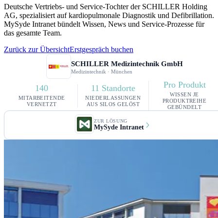
Deutsche Vertriebs- und Service-Tochter der SCHILLER Holding
AG, spezialisiert auf kardiopulmonale Diagnostik und Defibrillation.
MySyde Intranet bündelt Wissen, News und Service-Prozesse für
das gesamte Team.
Zurück zur Übersicht
Erstgespräch buchen
SCHILLER Medizintechnik GmbH
Medizintechnik · München
Pro Produkt
140
11 Standorte
WISSEN JE
MITARBEITENDE
NIEDERLASSUNGEN
PRODUKTREIHE
VERNETZT
AUS SILOS GELÖST
GEBÜNDELT
ZUR LÖSUNG
MySyde Intranet