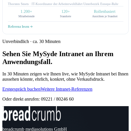
genau das möglich: Mitarbeitende finden, was sie brauchen, und Fachbereiche
Thorsten Smets · IT-Koordinator der Arbeiterwohlfahrt Unterbezirk Ennepe-Ruhr
können zielgerichtet kommunizieren. Für uns ist das Intranet nicht nur Technik,
1.200+
120+
Rollenbasiert
sondern ein echtes Arbeitsinstrument.Alle noch so individuellen Wünsche, konnten
Mitarbeitende
Standorte
Ansichten je Standort
bisher umgesetzt werden. Hier passt sich das Intranet unseren Prozessen an und
nicht umgekehrt.
Referenz lesen
Unverbindlich · ca. 30 Minuten
Sehen Sie MySyde Intranet an Ihrem
Anwendungsfall.
In 30 Minuten zeigen wir Ihnen live, wie MySyde Intranet bei Ihnen
aussehen könnte, ehrlich, konkret, ohne Verkaufsdruck.
Erstgespräch buchen
Weitere Intranet-Referenzen
Oder direkt anrufen: 09221 / 80246 60
breadcrumb mediasolutions GmbH