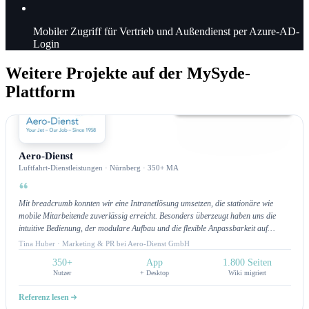
Mobiler Zugriff für Vertrieb und Außendienst per Azure-AD-
Login
Weitere Projekte auf der MySyde-
Plattform
Intranet
Aero-Dienst
Luftfahrt-Dienstleistungen · Nürnberg · 350+ MA
Mit breadcrumb konnten wir eine Intranetlösung umsetzen, die stationäre wie
mobile Mitarbeitende zuverlässig erreicht. Besonders überzeugt haben uns die
intuitive Bedienung, der modulare Aufbau und die flexible Anpassbarkeit auf
unsere Wünsche. Ein Highlight ist die App-Funktion mit Push-Benachrichtigungen,
Tina Huber · Marketing & PR bei Aero-Dienst GmbH
über die wir unsere Teams direkt informieren können. Am meisten begeistert uns
350+
App
1.800 Seiten
jedoch der hervorragende Customer Service: schnelle Bearbeitung,
Nutzer
+ Desktop
Wiki migriert
lösungsorientierte Unterstützung und ein Team, das jederzeit erreichbar ist. Wir
fühlen uns wirklich gut betreut und schätzen die kontinuierliche Unterstützung.
Referenz lesen