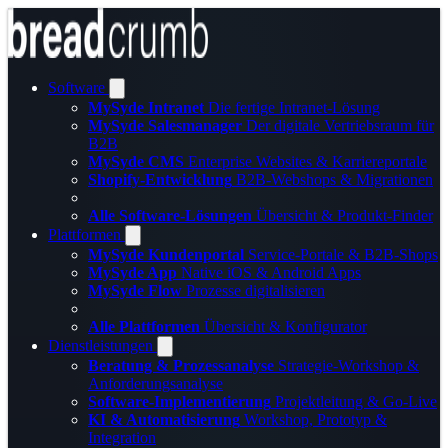
Software
MySyde Intranet
Die fertige Intranet-Lösung
MySyde Salesmanager
Der digitale Vertriebsraum für
B2B
MySyde CMS
Enterprise Websites & Karriereportale
Shopify-Entwicklung
B2B-Webshops & Migrationen
Alle Software-Lösungen
Übersicht & Produkt-Finder
Plattformen
MySyde Kundenportal
Service-Portale & B2B-Shops
MySyde App
Native iOS & Android Apps
MySyde Flow
Prozesse digitalisieren
Alle Plattformen
Übersicht & Konfigurator
Dienstleistungen
Beratung & Prozessanalyse
Strategie-Workshop &
Anforderungsanalyse
Software-Implementierung
Projektleitung & Go-Live
KI & Automatisierung
Workshop, Prototyp &
Integration