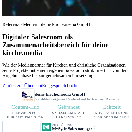
Referenz · Medien · deine kirche.media GmbH
Digitaler Salesroom als
Zusammenarbeitsbereich für deine
kirche.media
Wie der Medienpartner für Kirchen und christliche Organisationen
seine Projekte mit einem eigenen Salesroom strukturiert — von der
Angebotsphase bis zur gemeinsamen Umsetzung.
Zurück zur Übersicht
Erstgespräch buchen
deine kirche.media GmbH
Social-Media-Agentur / Mediendienst für Kirchen · Bramsche
Content-Hub
Gebrandet
Echtzeit
FREIGABEN FÜR
SALESROOM STATT
KONTINGENTE UND
KIRCHENGEMEINDEN
TICKETSYSTEM
FREIGABEN IM BLICK
ZUR LÖSUNG
MySyde Salesmanager