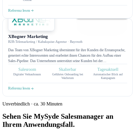
Anfrage bis zur digitalen Unterschrift begeistert und Probeaufstellungen spielend
leicht koordiniert.
Referenz lesen
Salesroom
XBogner Marketing
B2B-Telemarketing / Kaltakquise-Agentur · Bayreuth
Das Team von XBogner Marketing übernimmt für ihre Kunden die Erstansprache,
generiert echte Interessenten und erarbeitet ihnen Chancen für den Aufbau einer
Sales-Pipeline. Das Unternehmen unterstützt seine Kunden bei der
Datenaufbereitung, wie zum Beispiel Dublettenchecks, die Aktualisierung von
Salesroom
Skalierbar
Tagesaktuell
Anschriften, die Qualifizierung von Ansprechpartnern oder ähnliche Aufgaben.
Digitaler Verkaufsraum
Geführtes Onboarding bei
Automatischer Blick auf
Vertrauen ab der ersten Sekunde: Wie XBogner Marketing aus Bayreuth mit einem
Wachstum
Kampagnen
Digital Salesroom B2B-Telemarketing-Kampagnen auf das nächste Level hebt und
sich durch einen hochprofessionellen digitalen Verkaufsraum einen massiven
Referenz lesen
Wettbewerbsvorteil sichert.
Unverbindlich · ca. 30 Minuten
Sehen Sie MySyde Salesmanager an
Ihrem Anwendungsfall.