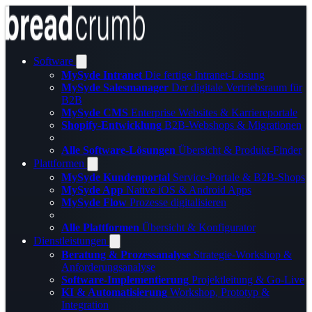
Software
MySyde Intranet
Die fertige Intranet-Lösung
MySyde Salesmanager
Der digitale Vertriebsraum für
B2B
MySyde CMS
Enterprise Websites & Karriereportale
Shopify-Entwicklung
B2B-Webshops & Migrationen
Alle Software-Lösungen
Übersicht & Produkt-Finder
Plattformen
MySyde Kundenportal
Service-Portale & B2B-Shops
MySyde App
Native iOS & Android Apps
MySyde Flow
Prozesse digitalisieren
Alle Plattformen
Übersicht & Konfigurator
Dienstleistungen
Beratung & Prozessanalyse
Strategie-Workshop &
Anforderungsanalyse
Software-Implementierung
Projektleitung & Go-Live
KI & Automatisierung
Workshop, Prototyp &
Integration