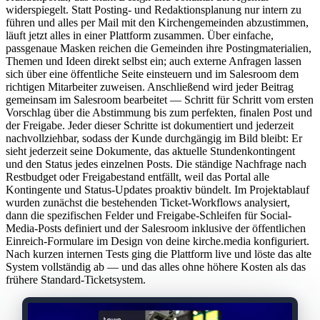
widerspiegelt. Statt Posting- und Redaktionsplanung nur intern zu
führen und alles per Mail mit den Kirchengemeinden abzustimmen,
läuft jetzt alles in einer Plattform zusammen. Über einfache,
passgenaue Masken reichen die Gemeinden ihre Postingmaterialien,
Themen und Ideen direkt selbst ein; auch externe Anfragen lassen
sich über eine öffentliche Seite einsteuern und im Salesroom dem
richtigen Mitarbeiter zuweisen. Anschließend wird jeder Beitrag
gemeinsam im Salesroom bearbeitet — Schritt für Schritt vom ersten
Vorschlag über die Abstimmung bis zum perfekten, finalen Post und
der Freigabe. Jeder dieser Schritte ist dokumentiert und jederzeit
nachvollziehbar, sodass der Kunde durchgängig im Bild bleibt: Er
sieht jederzeit seine Dokumente, das aktuelle Stundenkontingent
und den Status jedes einzelnen Posts. Die ständige Nachfrage nach
Restbudget oder Freigabestand entfällt, weil das Portal alle
Kontingente und Status-Updates proaktiv bündelt. Im Projektablauf
wurden zunächst die bestehenden Ticket-Workflows analysiert,
dann die spezifischen Felder und Freigabe-Schleifen für Social-
Media-Posts definiert und der Salesroom inklusive der öffentlichen
Einreich-Formulare im Design von deine kirche.media konfiguriert.
Nach kurzen internen Tests ging die Plattform live und löste das alte
System vollständig ab — und das alles ohne höhere Kosten als das
frühere Standard-Ticketsystem.