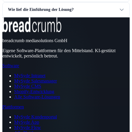
Wie lief die Einführung der Lösung?
breadcrumb mediasolutions GmbH
Eigene Software-Plattformen für den Mittelstand. KI-gestützt
entwickelt, persönlich betreut.
Software
MySyde Intranet
MySyde Salesmanager
MySyde CMS
Shopify-Entwicklung
Alle Software-Lösungen
Plattformen
MySyde Kundenportal
MySyde App
MySyde Flow