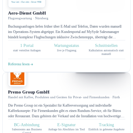
Salesroom
Aero-Dienst GmbH
Flugzeugwartung · Nürnberg
Buchungsanfragen liefen früher über E-Mail und Telefon, Daten wurden manuell
ins Operations-System abgetippt. Ein Kundenportal auf MySyde Salesmanager
bündelt komplexe Flugbuchungen inklusive Zwischenstopps, überträgt die
Kalkulation per Schnittstelle und zeigt den Wartungsstatus je Jet live an.
1 Portal
Wartungsstatus
Schnittstellen
statt verteilter Anfragen
live je Flugzeug
Kalkulation automatisch statt
manuell
Referenz lesen
Salesroom
Premo Group GmbH
Handel mit Kaffee, Produkten und Geräten für Privat- und Firmenkunden · Fürth
Die Premo Group ist ein Spezialist für Kaffeeversorgung und individuelle
Kaffeekonzepte: Für Firmenkunden gibt es einen Rundum-Service, ob für Büros
oder Restaurant. Dazu gehören der Verkauf und die Installation von hochwertigen
Kaffeemaschinen, die regelmäßige Belieferung mit Kaffee und weiteren Produkten
BC-Anbindung
E-Signatur
Tracking
bis zum Service rund um die Technik. Digitaler Vertrieb neu gedacht: Wie die
Salesrooms aus Business
Anfrage bis Abschluss im Tool
Einblick in gelesene Angebote
Premo Group mit einem automatisierten Digital Salesroom Kunden von der ersten
Central