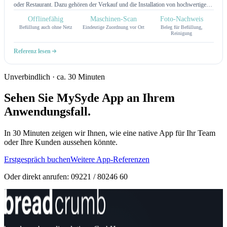
oder Restaurant. Dazu gehören der Verkauf und die Installation von hochwertigen
Kaffeemaschinen, die regelmäßige Belieferung mit Kaffee und weiteren Produkten
Offlinefähig
Maschinen-Scan
Foto-Nachweis
bis zum Service rund um die Technik. Die Premo Group GmbH sorgt dafür, dass
Befüllung auch ohne Netz
Eindeutige Zuordnung vor Ort
Beleg für Befüllung,
Kaffeemaschinen und Wasserspender ihrer Kunden stets sauber gereinigt und mit
Reinigung
leckerem Kaffee befüllt sind. Um diesen Prozess effizient, fehlerfrei und lückenlos
zu gestalten, haben wir eine offlinefähige Befüller-App entwickelt.
Referenz lesen
Unverbindlich · ca. 30 Minuten
Sehen Sie MySyde App an Ihrem
Anwendungsfall.
In 30 Minuten zeigen wir Ihnen, wie eine native App für Ihr Team
oder Ihre Kunden aussehen könnte.
Erstgespräch buchen
Weitere App-Referenzen
Oder direkt anrufen: 09221 / 80246 60