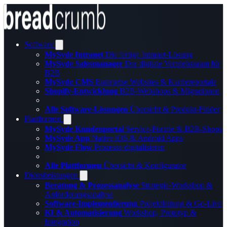
Software
MySyde Intranet
Die fertige Intranet-Lösung
MySyde Salesmanager
Der digitale Vertriebsraum für
B2B
MySyde CMS
Enterprise Websites & Karriereportale
Shopify-Entwicklung
B2B-Webshops & Migrationen
Alle Software-Lösungen
Übersicht & Produkt-Finder
Plattformen
MySyde Kundenportal
Service-Portale & B2B-Shops
MySyde App
Native iOS & Android Apps
MySyde Flow
Prozesse digitalisieren
Alle Plattformen
Übersicht & Konfigurator
Dienstleistungen
Beratung & Prozessanalyse
Strategie-Workshop &
Anforderungsanalyse
Software-Implementierung
Projektleitung & Go-Live
KI & Automatisierung
Workshop, Prototyp &
Integration