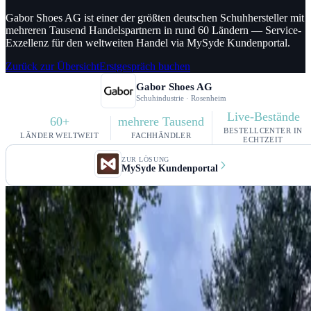
Gabor Shoes AG ist einer der größten deutschen Schuhhersteller mit
mehreren Tausend Handelspartnern in rund 60 Ländern — Service-
Exzellenz für den weltweiten Handel via MySyde Kundenportal.
Zurück zur Übersicht
Erstgespräch buchen
Gabor Shoes AG
Schuhindustrie · Rosenheim
Live-Bestände
60+
mehrere Tausend
BESTELLCENTER IN
LÄNDER WELTWEIT
FACHHÄNDLER
ECHTZEIT
ZUR LÖSUNG
MySyde Kundenportal