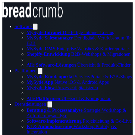
Software
MySyde Intranet
Die fertige Intranet-Lösung
MySyde Salesmanager
Der digitale Vertriebsraum für
B2B
MySyde CMS
Enterprise Websites & Karriereportale
Shopify-Entwicklung
B2B-Webshops & Migrationen
Alle Software-Lösungen
Übersicht & Produkt-Finder
Plattformen
MySyde Kundenportal
Service-Portale & B2B-Shops
MySyde App
Native iOS & Android Apps
MySyde Flow
Prozesse digitalisieren
Alle Plattformen
Übersicht & Konfigurator
Dienstleistungen
Beratung & Prozessanalyse
Strategie-Workshop &
Anforderungsanalyse
Software-Implementierung
Projektleitung & Go-Live
KI & Automatisierung
Workshop, Prototyp &
Integration