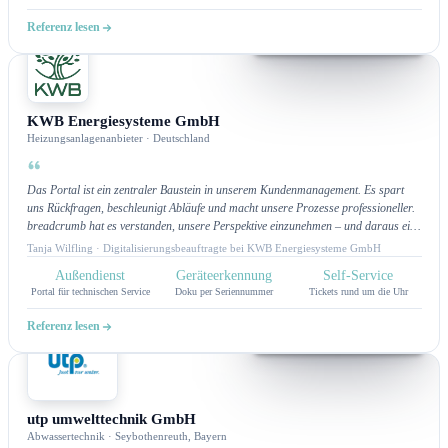
Referenz lesen
Kundenportal
KWB Energiesysteme GmbH
Heizungsanlagenanbieter · Deutschland
Das Portal ist ein zentraler Baustein in unserem Kundenmanagement. Es spart
uns Rückfragen, beschleunigt Abläufe und macht unsere Prozesse professioneller.
breadcrumb hat es verstanden, unsere Perspektive einzunehmen – und daraus eine
Lösung zu bauen, die nicht nur gut aussieht, sondern täglich funktioniert.
Tanja Wilfling · Digitalisierungsbeauftragte bei KWB Energiesysteme GmbH
Außendienst
Geräteerkennung
Self-Service
Portal für technischen Service
Doku per Seriennummer
Tickets rund um die Uhr
Referenz lesen
Kundenportal
utp umwelttechnik GmbH
Abwassertechnik · Seybothenreuth, Bayern