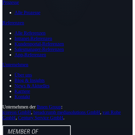
Prozesse
Alle Prozesse
Referenzen
Alle Referenzen
Intranet-Referenzen
Kundenportal-Referenzen
Salesmanager-Referenzen
App-Referenzen
Unternehmen
Über uns
Blog & Insights
News & Aktuelles
Karriere
Kontakt
Unternehmen der
Ihnen Group
:
icoreon GmbH
,
breadcrumb mediasolutions GmbH
,
van Rohe
GmbH
,
Century Service GmbH
.