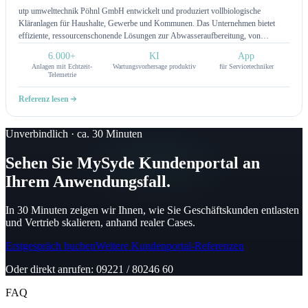
utp umwelttechnik Pöhnl GmbH entwickelt und produziert vollbiologische
Kläranlagen für Haushalte, Gewerbe und Kommunen. Das Unternehmen bietet
effiziente, ressourcenschonende Lösungen zur Abwasseraufbereitung, von
kompakten Kleinkläranlagen bis hin zu individuell angepassten Industrieanlagen.
6.000+
KI
App
Mit innovativer Technologie und einfacher Wartung setzt utp auf Nachhaltigkeit und
Anlagen mit Echtzeit-
Wartungsvorhersage produktiv
für Servicetechniker
zuverlässige Wasseraufbereitung.
Telemetrie
Referenz lesen
Unverbindlich · ca. 30 Minuten
Sehen Sie MySyde Kundenportal an
Ihrem Anwendungsfall.
In 30 Minuten zeigen wir Ihnen, wie Sie Geschäftskunden entlasten
und Vertrieb skalieren, anhand realer Cases.
Erstgespräch buchen
Weitere Kundenportal-Referenzen
Oder direkt anrufen: 09221 / 80246 60
FAQ