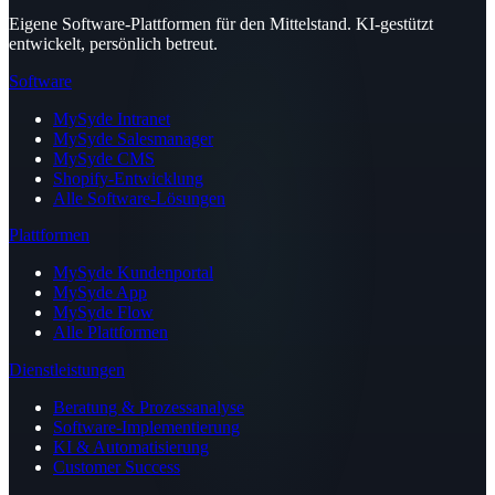
Eigene Software-Plattformen für den Mittelstand. KI-gestützt
entwickelt, persönlich betreut.
Software
MySyde Intranet
MySyde Salesmanager
MySyde CMS
Shopify-Entwicklung
Alle Software-Lösungen
Plattformen
MySyde Kundenportal
MySyde App
MySyde Flow
Alle Plattformen
Dienstleistungen
Beratung & Prozessanalyse
Software-Implementierung
KI & Automatisierung
Customer Success