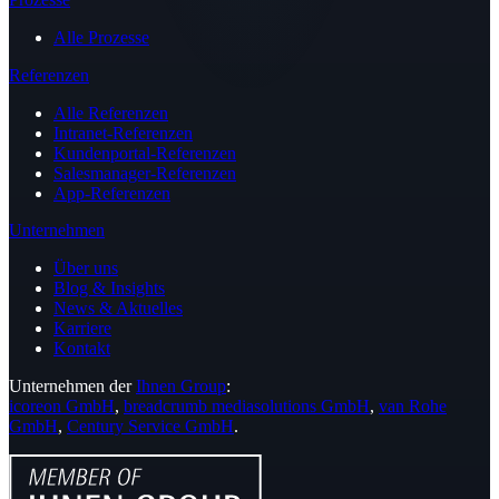
Alle Prozesse
Referenzen
Alle Referenzen
Intranet-Referenzen
Kundenportal-Referenzen
Salesmanager-Referenzen
App-Referenzen
Unternehmen
Über uns
Blog & Insights
News & Aktuelles
Karriere
Kontakt
Unternehmen der
Ihnen Group
:
icoreon GmbH
,
breadcrumb mediasolutions GmbH
,
van Rohe
GmbH
,
Century Service GmbH
.