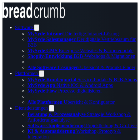
Software
MySyde Intranet
Die fertige Intranet-Lösung
MySyde Salesmanager
Der digitale Vertriebsraum für
B2B
MySyde CMS
Enterprise Websites & Karriereportale
Shopify-Entwicklung
B2B-Webshops & Migrationen
Alle Software-Lösungen
Übersicht & Produkt-Finder
Plattformen
MySyde Kundenportal
Service-Portale & B2B-Shops
MySyde App
Native iOS & Android Apps
MySyde Flow
Prozesse digitalisieren
Alle Plattformen
Übersicht & Konfigurator
Dienstleistungen
Beratung & Prozessanalyse
Strategie-Workshop &
Anforderungsanalyse
Software-Implementierung
Projektleitung & Go-Live
KI & Automatisierung
Workshop, Prototyp &
Integration