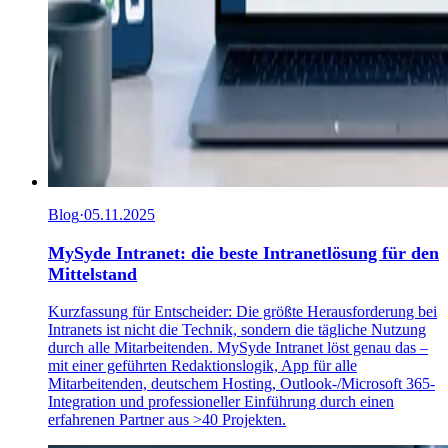
Blog
·
05.11.2025
MySyde Intranet: die beste Intranetlösung für den
Mittelstand
Kurzfassung für Entscheider: Die größte Herausforderung bei
Intranets ist nicht die Technik, sondern die tägliche Nutzung
durch alle Mitarbeitenden. MySyde Intranet löst genau das –
mit einer geführten Redaktionslogik, App für alle
Mitarbeitenden, deutschem Hosting, Outlook-/Microsoft 365-
Integration und professioneller Einführung durch einen
erfahrenen Partner aus >40 Projekten.