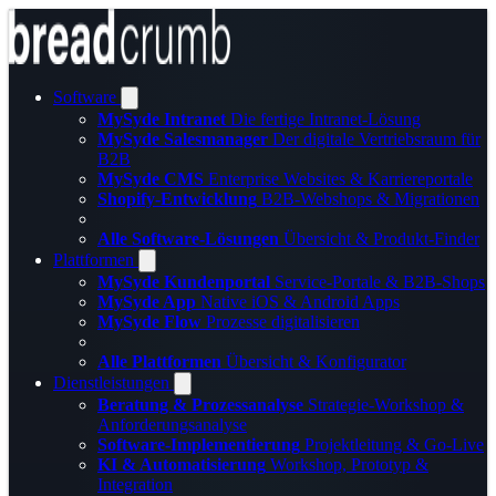
Software
MySyde Intranet
Die fertige Intranet-Lösung
MySyde Salesmanager
Der digitale Vertriebsraum für
B2B
MySyde CMS
Enterprise Websites & Karriereportale
Shopify-Entwicklung
B2B-Webshops & Migrationen
Alle Software-Lösungen
Übersicht & Produkt-Finder
Plattformen
MySyde Kundenportal
Service-Portale & B2B-Shops
MySyde App
Native iOS & Android Apps
MySyde Flow
Prozesse digitalisieren
Alle Plattformen
Übersicht & Konfigurator
Dienstleistungen
Beratung & Prozessanalyse
Strategie-Workshop &
Anforderungsanalyse
Software-Implementierung
Projektleitung & Go-Live
KI & Automatisierung
Workshop, Prototyp &
Integration