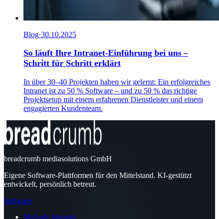
Blog
·
30.10.2025
So läuft Ihre Intranet-Einführung bei uns –
Schritt für Schritt erklärt
In über 30–40 Projekten haben wir gelernt: Ein erfolgreiches
Intranet ist zu 50 % Software – und zu 50 % das richtige
Projektsetup mit einem erfahrenen Dienstleister und einem
engagierten Kundenteam.
breadcrumb mediasolutions GmbH
Eigene Software-Plattformen für den Mittelstand. KI-gestützt
entwickelt, persönlich betreut.
Software
MySyde Intranet