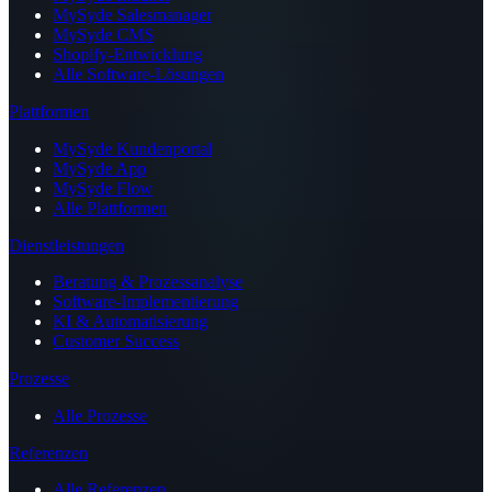
MySyde Salesmanager
MySyde CMS
Shopify-Entwicklung
Alle Software-Lösungen
Plattformen
MySyde Kundenportal
MySyde App
MySyde Flow
Alle Plattformen
Dienstleistungen
Beratung & Prozessanalyse
Software-Implementierung
KI & Automatisierung
Customer Success
Prozesse
Alle Prozesse
Referenzen
Alle Referenzen