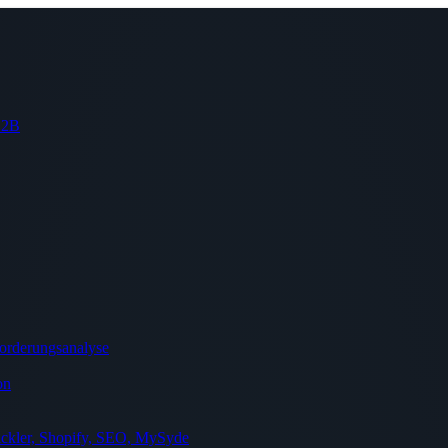
 B2B
orderungsanalyse
on
ckler, Shopify, SEO, MySyde