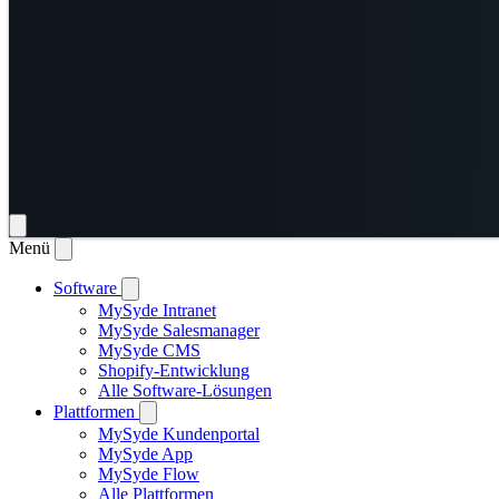
Menü
Software
MySyde Intranet
MySyde Salesmanager
MySyde CMS
Shopify-Entwicklung
Alle Software-Lösungen
Plattformen
MySyde Kundenportal
MySyde App
MySyde Flow
Alle Plattformen