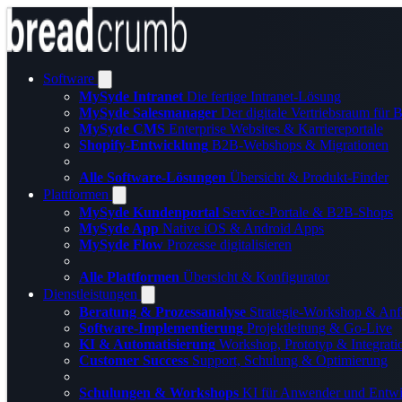
Software
MySyde Intranet
Die fertige Intranet-Lösung
MySyde Salesmanager
Der digitale Vertriebsraum für
MySyde CMS
Enterprise Websites & Karriereportale
Shopify-Entwicklung
B2B-Webshops & Migrationen
Alle Software-Lösungen
Übersicht & Produkt-Finder
Plattformen
MySyde Kundenportal
Service-Portale & B2B-Shops
MySyde App
Native iOS & Android Apps
MySyde Flow
Prozesse digitalisieren
Alle Plattformen
Übersicht & Konfigurator
Dienstleistungen
Beratung & Prozessanalyse
Strategie-Workshop & Anf
Software-Implementierung
Projektleitung & Go-Live
KI & Automatisierung
Workshop, Prototyp & Integrati
Customer Success
Support, Schulung & Optimierung
Schulungen & Workshops
KI für Anwender und Entwi