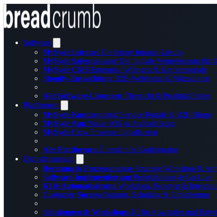
Software
MySyde Intranet
Die fertige Intranet-Lösung
MySyde Salesmanager
Der digitale Vertriebsraum für
MySyde CMS
Enterprise Websites & Karriereportale
Shopify-Entwicklung
B2B-Webshops & Migrationen
Alle Software-Lösungen
Übersicht & Produkt-Finder
Plattformen
MySyde Kundenportal
Service-Portale & B2B-Shops
MySyde App
Native iOS & Android Apps
MySyde Flow
Prozesse digitalisieren
Alle Plattformen
Übersicht & Konfigurator
Dienstleistungen
Beratung & Prozessanalyse
Strategie-Workshop & Anf
Software-Implementierung
Projektleitung & Go-Live
KI & Automatisierung
Workshop, Prototyp & Integrati
Customer Success
Support, Schulung & Optimierung
Schulungen & Workshops
KI für Anwender und Entwi