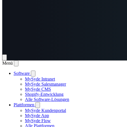
Menü
Software
MySyde Intranet
MySyde Salesmanager
MySyde CMS
Shopify-Entwicklung
Alle Software-Lösungen
Plattformen
MySyde Kundenportal
MySyde App
MySyde Flow
Alle Plattformen