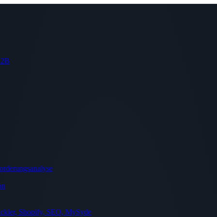
 B2B
orderungsanalyse
on
ckler, Shopify, SEO, MySyde