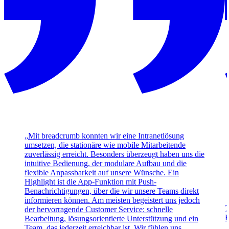
„Mit breadcrumb konnten wir eine Intranetlösung
umsetzen, die stationäre wie mobile Mitarbeitende
zuverlässig erreicht. Besonders überzeugt haben uns die
intuitive Bedienung, der modulare Aufbau und die
flexible Anpassbarkeit auf unsere Wünsche. Ein
Highlight ist die App-Funktion mit Push-
Benachrichtigungen, über die wir unsere Teams direkt
informieren können. Am meisten begeistert uns jedoch
T
der hervorragende Customer Service: schnelle
E
Bearbeitung, lösungsorientierte Unterstützung und ein
Team, das jederzeit erreichbar ist. Wir fühlen uns