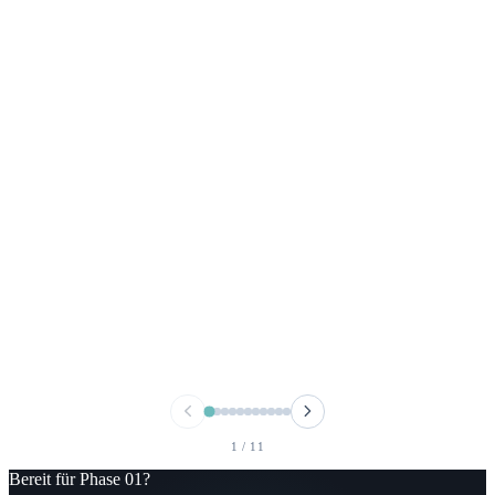
1
/
11
Bereit für Phase 01?