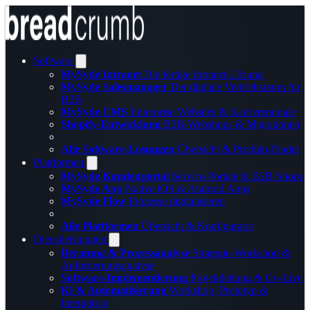
Software
MySyde Intranet
Die fertige Intranet-Lösung
MySyde Salesmanager
Der digitale Vertriebsraum für
B2B
MySyde CMS
Enterprise Websites & Karriereportale
Shopify-Entwicklung
B2B-Webshops & Migrationen
Alle Software-Lösungen
Übersicht & Produkt-Finder
Plattformen
MySyde Kundenportal
Service-Portale & B2B-Shops
MySyde App
Native iOS & Android Apps
MySyde Flow
Prozesse digitalisieren
Alle Plattformen
Übersicht & Konfigurator
Dienstleistungen
Beratung & Prozessanalyse
Strategie-Workshop &
Anforderungsanalyse
Software-Implementierung
Projektleitung & Go-Live
KI & Automatisierung
Workshop, Prototyp &
Integration