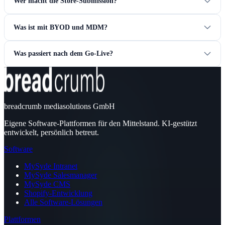
Wer macht die Store-Submission?
Was ist mit BYOD und MDM?
Was passiert nach dem Go-Live?
breadcrumb mediasolutions GmbH
Eigene Software-Plattformen für den Mittelstand. KI-gestützt
entwickelt, persönlich betreut.
Software
MySyde Intranet
MySyde Salesmanager
MySyde CMS
Shopify-Entwicklung
Alle Software-Lösungen
Plattformen